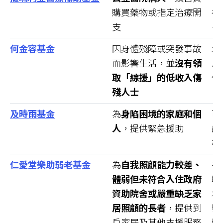
購買藥物或指定治療開
社
支
–
何金容基金
因身體殘障或突發事故
填
而影響生活，並
沒有領
息
取「綜援」的低收入傷
件
殘人士
及時雨基金
為
身陷困境的家庭和個
可
人
，提供緊急援助
請
核
仁愛堂樂助弱老基金
為
自我照顧能力較差、
有
體弱但未符合入住政府
職
資助院舍或嚴重缺乏家
地
居照顧的長者
，提供到
號
戶家居及其他支援服務
體