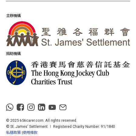
主辦機構
捐助機構
© 2025 656carer.com. All rights reserved.
© St. James' Settlement ∣ Registered Charity Number: 91/1840
私穩政策
使用條款