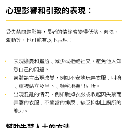
心理影響
和引致
的
表
現
：
受失禁問題影響，長者的情緒會變得低落、緊張、
激動等，也可能有以下表現：
表現擔憂和尷尬﹑減少或拒絕社交，避免他人知
悉自己的問題。
身體語言出現改變，例如不安地玩弄衣服﹑叫嚷
﹑重複站立及坐下﹑頻密地進出廁所。
出現混亂的情況，例如脫掉衣服或收起因失禁而
弄髒的衣服﹑不適當的排尿﹑缺乏抑制上廁所的
能力。
幫助失禁人士的方法