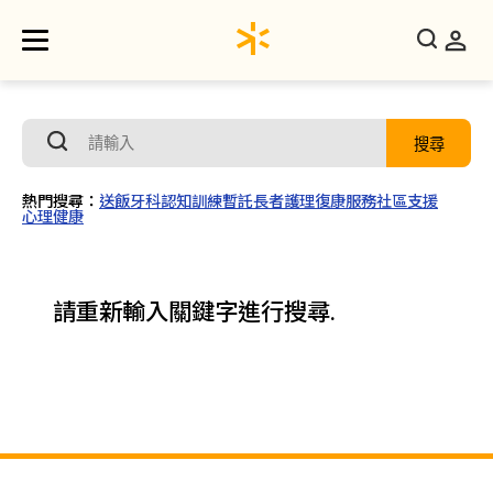
搜尋
熱門搜尋：
送飯
牙科
認知訓練
暫託
長者護理
復康服務
社區支援
心理健康
請重新輸入關鍵字進行搜尋.