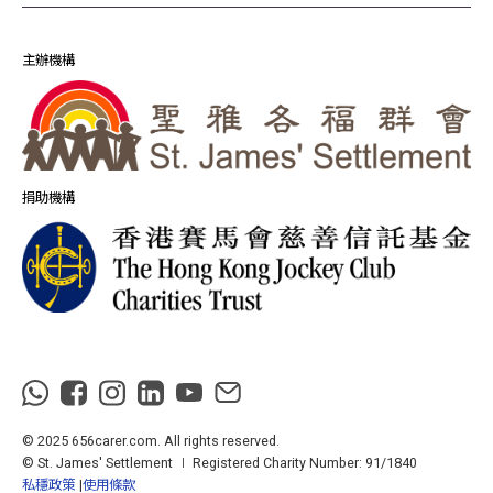
主辦機構
捐助機構
© 2025 656carer.com. All rights reserved.
© St. James' Settlement ∣ Registered Charity Number: 91/1840
私穩政策
使用條款