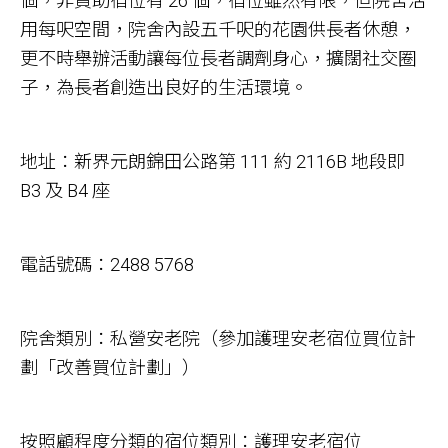
個，非資助宿位有 26 個，宿位雖然有限，但院舍活
用每呎空間，院舍內設五千呎的花園供長者休憩，
更不時舉辦活動讓每位長者調劑身心，擴闊社交圈
子，為長者創造出良好的生活環境。
地址：新界元朗錦田公路第 111 約 2116B 地段即
B3 及 B4 座
電話號碼：2488 5768
院舍類別：私營安老院（參加護理安老宿位買位計
劃「改善買位計劃」）
按照顧程度分類的宿位類別：護理安老宿位