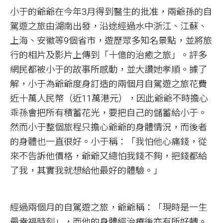
小于的爺爺在今年3月得到醫生的批准，兩爺孫的自
駕遊之旅由湖南出發，沿途經過水中浙江、江蘇、
上海、安徽等9個省市，遊歷眾多知名景點，並將旅
行的相片及影片上傳到「十億的治癒之旅」。評多
網民都被小于的故事所感動，並大讚她孝順。據了
解，小于為爺爺度身訂造的兩個月自駕遊之旅花費
近十萬人民幣（近11萬港元），因此爺爺不時擔心
乖孫會把所有積蓄花光，要把自己的儲蓄給小于。
然而小于整個旅程只擔心爺爺的身體情況，而後者
的身體也一直很好。小于稱：「我怕他心痛錢，從
來不告訴他價格，爺爺又總怕我錢不夠，把錢都給
了我，其實我就想給他最好的體驗。」
經過兩個月的自駕遊之旅，爺爺稱：「現時是一生
最幸福時刻」，而他的身體經治療後亦有所好轉。