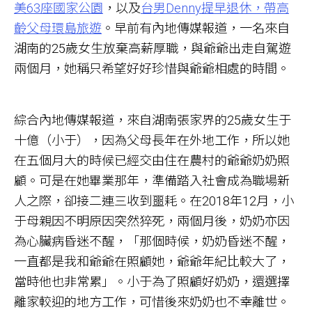
美63座國家公園
，以及
台男Denny提早退休，帶高
齡父母環島旅遊
。早前有內地傳媒報道，一名來自
湖南的25歲女生放棄高薪厚職，與爺爺出走自駕遊
兩個月，她稱只希望好好珍惜與爺爺相處的時間。
綜合內地傳媒報道，來自湖南張家界的25歲女生于
十億（小于），因為父母長年在外地工作，所以她
在五個月大的時候已經交由住在農村的爺爺奶奶照
顧。可是在她畢業那年，準備踏入社會成為職場新
人之際，卻接二連三收到噩耗。在2018年12月，小
于母親因不明原因突然猝死，兩個月後，奶奶亦因
為心臟病昏迷不醒，「那個時候，奶奶昏迷不醒，
一直都是我和爺爺在照顧她，爺爺年紀比較大了，
當時他也非常累」。小于為了照顧好奶奶，還選擇
離家較迎的地方工作，可惜後來奶奶也不幸離世。