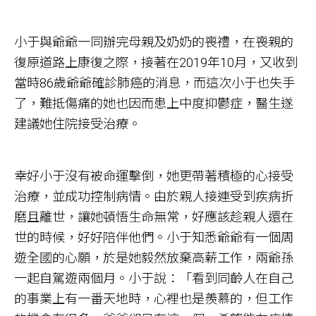
小于與爺爺一同辦完母親及奶奶的喪禮，在喪親的
復原道路上康復之際，接著在2019年10月，又收到
當時86歲爺爺確診肺癌的消息，而這次小于也失手
了，難抵傷痛的她也因而患上中度抑鬱症，醫生遂
建議她住院接受治療。
幸好小于沒有被命運擊倒，她更帶著積極的心接受
治療，並成功控制病情。由於親人接連受到疾病折
磨且離世，讓她頓悟生命無常，好應該趁親人還在
世的時候，好好陪伴他們。小于知悉爺爺有一個周
遊全國的心願，於是她毅然放棄高薪工作，兩爺孫
一起自駕遊兩個月。小于說：「看到同齡人在自己
的事業上有一番天地時，心裡也是羨慕的，但工作