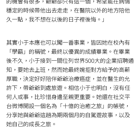
的機會有很多，爺爺卻只有這一個，希望能在病情
穩定的時候帶他出去走走，在醫院以外的地方陪他
久一點，我不想在以後的日子裡後悔。」
其實小于本應也可以闖一番事業，皆因她在校內有
「學霸」的稱號，最終以優異的成績畢業。在畢業
後不久，小于接到一間位列世界500大的企業招聘通
知，要她去上班，然而她最終婉拒對方給予的高薪
厚職，決定好好陪伴爺爺治療癌症，並在醫生的允
許下，帶爺爺到處旅遊。相信小于也明白，沒有任
何人或事，比珍惜身邊至親更重要。她還在社交平
台微博開設一個名為「十億的治癒之旅」的帳號，
分享她與爺爺這趟為期兩個月的自駕遊故事，以及
她自己的成長之旅。