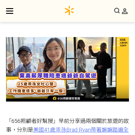
「656照顧者好幫搜」早前分享過兩個關於旅遊的故
事，分別是
美國41歲乖孫Brad Ryan帶著嫲嫲踏遍全