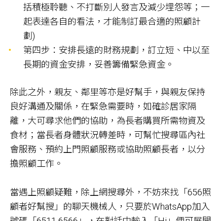
括積極聆聽、不打斷別人發言及減少埋怨等；一
起表達各自的看法，才能制訂最合適的照顧計
劃)
第四步：安排長遠的財務規劃，訂立短、中以至
長期的資金安排，妥善籌備緊急資金。
除此之外，親友、鄰里等亦是好幫手，與親友保持
良好溝通及關係，在緊急需要時，如確診居家隔
離，大可尋求他們的協助，為長者購買所需物資及
食材；當長者身體狀況轉差時，可幫忙搜尋區內社
會服務、預約上門照顧服務或協助照顧長者，以分
擔照顧工作。
當遇上照顧疑難，除上網搜尋外，不妨來找「656照
顧者好幫搜」的聊天機械人，只要於WhatsApp加入
號碼「6511 6566」，在對話中輸入「Hi」便可展開