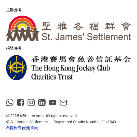
主辦機構
捐助機構
© 2025 656carer.com. All rights reserved.
© St. James' Settlement ∣ Registered Charity Number: 91/1840
私穩政策
使用條款