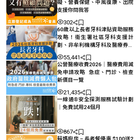
礙、營養保健、中風復康、出院
支援你問我答
302
60歲以上長者牙科津貼資助服務
攻略！衞生署社區牙科支援計
劃、非牟利機構牙科及醫療券申
請資訊
55,441
公營醫療收費2026｜醫療費用減
免申請攻略 急症、門診、檢查
新價目一覽
21,435
一線通®安全探測服務試驗計劃
｜免費試用24個月
867
蘇媽廚房 – 長者餐優惠 $100送2