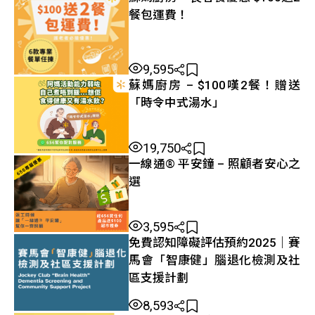
餐包運費！
9,595
蘇媽廚房 – $100嘆2餐！贈送
「時令中式湯水」
19,750
一線通® 平安鐘 – 照顧者安心之
選
3,595
免費認知障礙評估預約2025｜賽
馬會「智康健」腦退化檢測及社
區支援計劃
8,593