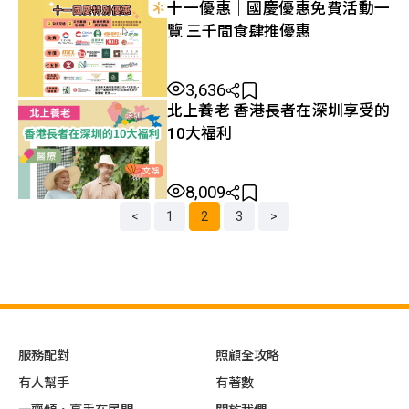
十一優惠｜國慶優惠免費活動一
覽 三千間食肆推優惠
3,636
北上養老 香港長者在深圳享受的
10大福利
8,009
<
1
2
3
>
文
章
分
頁
導
航
服務配對
照顧全攻略
有人幫手
有著數