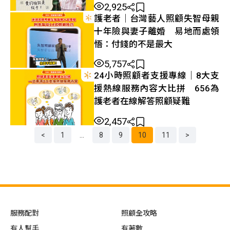
2,925
護老者｜台灣藝人照顧失智母親
十年險與妻子離婚 易地而處領
悟：付錢的不是最大
5,757
24小時照顧者支援專線｜8大支
援熱線服務內容大比拼 656為
護老者在線解答照顧疑難
2,457
<
1
...
8
9
10
11
>
文
章
分
頁
導
航
服務配對
照顧全攻略
有人幫手
有著數