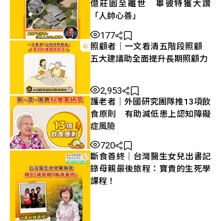
億莊園至離世 畢彼特獲大讚
「人帥心善」
177
照顧者｜一文看清五階段照顧
五大建議助全面提升長期照顧力
2,953
護老者｜外國研究團隊推13項飲
食原則 有助減低患上認知障礙
症風險
720
斷食善終｜台灣醫生女兒出書記
錄母親最後旅程：寶貴的生死學
課程！