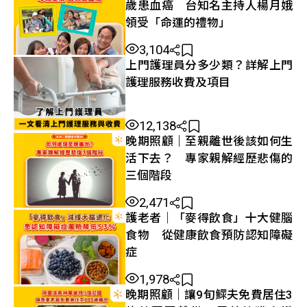
歲患血癌 台知名主持人楊月娥
領受「命運的禮物」
3,104
上門護理員分多少類？詳解上門
護理服務收費及項目
12,138
晚期照顧｜至親離世後該如何生
活下去？ 專家親解經歷悲傷的
三個階段
2,471
護老者｜「麥得飲食」十大健腦
食物 從健康飲食預防認知障礙
症
1,978
晚期照顧｜讓9旬鰥夫免費居住3