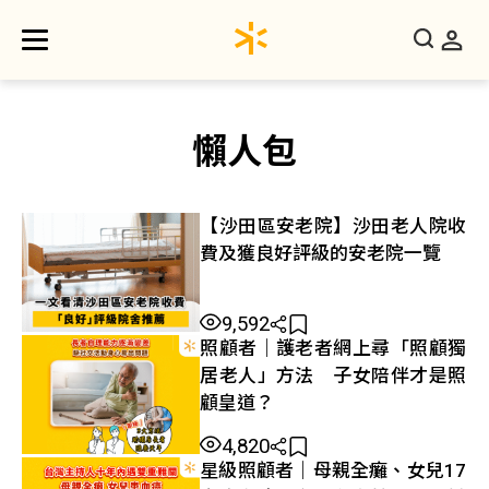
懶人包
【沙田區安老院】沙田老人院收
費及獲良好評級的安老院一覽
9,592
照顧者｜護老者網上尋「照顧獨
居老人」方法 子女陪伴才是照
顧皇道？
4,820
星級照顧者｜母親全癱、女兒17