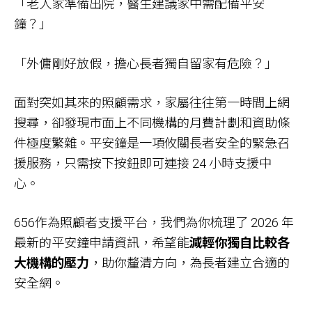
「老人家準備出院，醫生建議家中需配備平安
鐘？」
「外傭剛好放假，擔心長者獨自留家有危險？」
面對突如其來的照顧需求，家屬往往第一時間上網
搜尋，卻發現市面上不同機構的月費計劃和資助條
件極度繁雜。平安鐘是一項攸關長者安全的緊急召
援服務，只需按下按鈕即可連接 24 小時支援中
心。
656作為照顧者支援平台，我們為你梳理了 2026 年
最新的平安鐘申請資訊，希望能
減輕你獨自比較各
大機構的壓力
，助你釐清方向，為長者建立合適的
安全網。