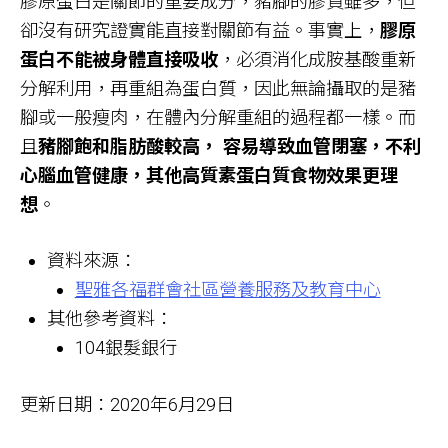
膠原蛋白是關節的重要成分，豬腳的膠質雖多，但
卻沒有研究證實能直接對關節有益。事實上，
膠原
蛋白不能被身體直接吸收
，必須消化成胺基酸重新
分解利用，再重組為蛋白質，因此無論攝取的是豬
腳或一般瘦肉，在體內分解重組的過程都一樣。而
且
豬腳飽和脂肪酸較高， 容易導致血管閉塞，不利
心腦血管健康，其他高質素蛋白質食物效果更理
想
。
資料來源：
聖雅各福群會社區營養服務及教育中心
其他參考資料：
104銀髮銀行
更新日期：2020年6月29日