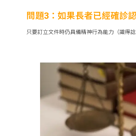
問題3：如果長者已經確診
只要訂立文件時仍具備精神行為能力（識得諗