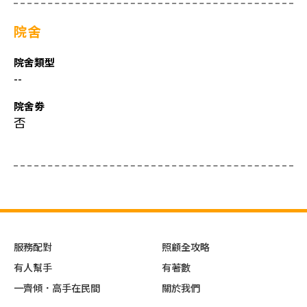
院舍
院舍類型
--
院舍劵
否
服務配對
照顧全攻略
有人幫手
有著數
一齊傾．高手在民間
關於我們