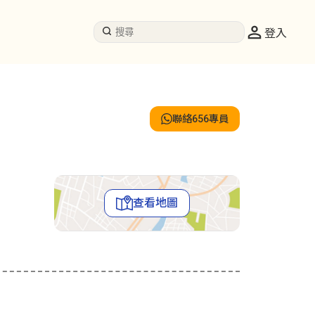
登入
聯絡656專員
查看地圖