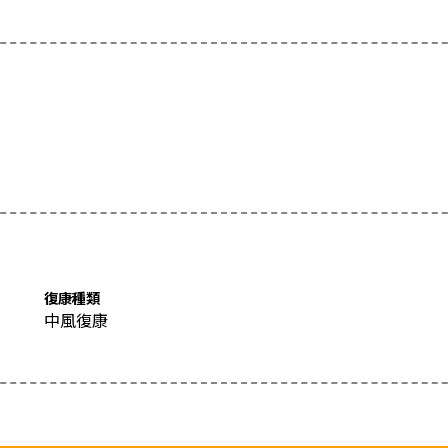
復康種類
中風復康