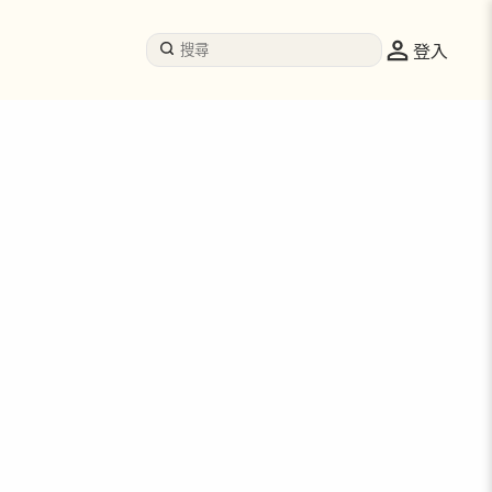
登入
服務配對
照顧全攻略
有人幫手
有著數
一齊傾．高手在民間
關於我們