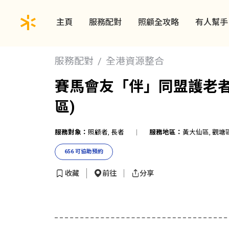
主頁
服務配對
照顧全攻略
有人幫手
服務配對
全港資源整合
賽馬會友「伴」同盟護老者
區)
服務對象：
照顧者, 長者
服務地區：
黃大仙區, 觀塘
656 可協助預約
收藏
前往
分享