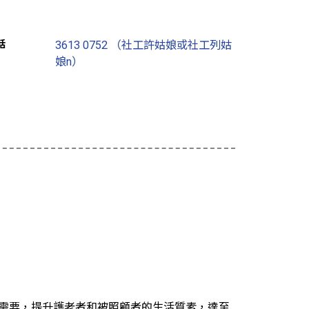
話
3613 0752 （社工許姑娘或社工列姑
娘n）
的需要，提升護老者和被照顧者的生活質素，達至