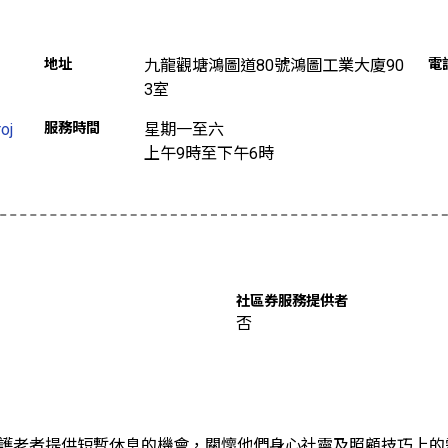
地址
九龍觀塘鴻圖道80號鴻圖工業大廈90
電
3室
oj
服務時間
星期一至六
上午9時至下午6時
社區券服務提供者
否
 為護老者提供短暫休息的機會，關懷他們身心社靈及照顧技巧上