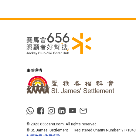
主辦機構
© 2025 656carer.com. All rights reserved.
© St. James' Settlement ∣ Registered Charity Number: 91/1840