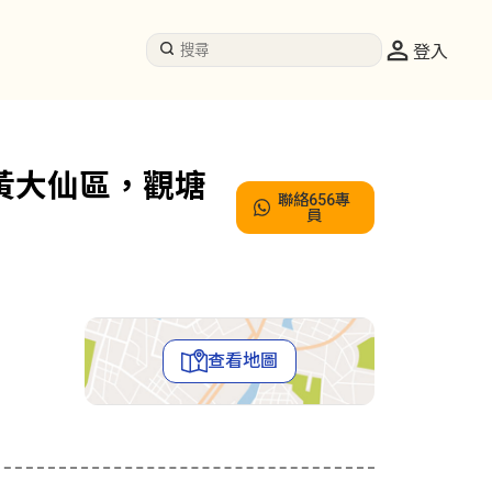
登入
(黃大仙區，觀塘
聯絡656專
員
查看地圖