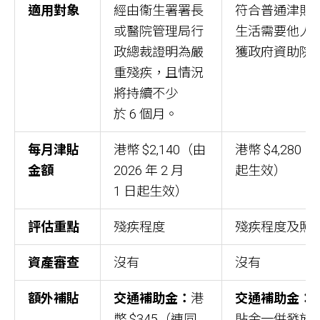
適用對象
經由衞生署署長
符合普通津貼
或醫院管理局行
生活需要他人
政總裁證明為嚴
獲政府資助院
重殘疾，且情況
將持續不少
於 6 個月。
每月津貼
港幣 $2,140（由
港幣 $4,280（由
金額
2026 年 2 月
起生效）
1 日起生效）
評估重點
殘疾程度
殘疾程度及照
資產審查
沒有
沒有
額外補貼
交通補助金：
港
交通補助金：
幣 $345（連同
貼金一併發放