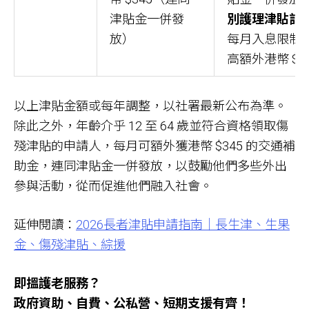
津貼金一併發
別護理津貼計
放）
每月入息限制
高額外港幣 $2
以上津貼金額或每年調整，以社署最新公布為準。
除此之外，年齡介乎 12 至 64 歲並符合資格領取傷
殘津貼的申請人，每月可額外獲港幣 $345 的交通補
助金，連同津貼金一併發放，以鼓勵他們多些外出
參與活動，從而促進他們融入社會。
延伸閱讀：
2026長者津貼申請指南｜長生津、生果
金、傷殘津貼、綜援
即搵護老服務？
政府資助、自費、公私營、短期支援有齊！