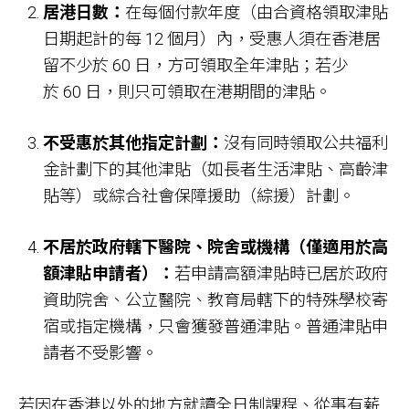
居港日數：
在每個付款年度（由合資格領取津貼
日期起計的每 12 個月）內，受惠人須在香港居
留不少於 60 日，方可領取全年津貼；若少
於 60 日，則只可領取在港期間的津貼。
不受惠於其他指定計劃：
沒有同時領取公共福利
金計劃下的其他津貼（如長者生活津貼、高齡津
貼等）或綜合社會保障援助（綜援）計劃。
不居於政府轄下醫院、院舍或機構（僅適用於高
額津貼申請者）：
若申請高額津貼時已居於政府
資助院舍、公立醫院、教育局轄下的特殊學校寄
宿或指定機構，只會獲發普通津貼。普通津貼申
請者不受影響。
若因在香港以外的地方就讀全日制課程、從事有薪