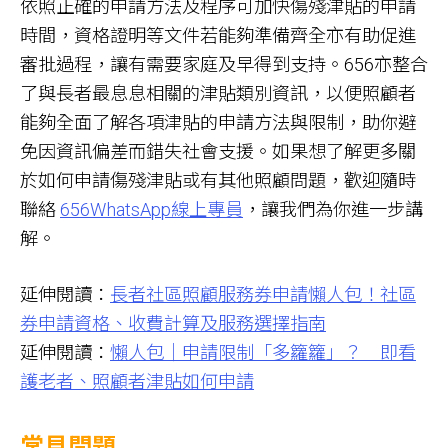
依照正確的申請方法及程序可加快傷殘津貼的申請
時間，資格證明等文件若能夠準備齊全亦有助促進
審批過程，讓有需要家庭及早得到支持。656亦整合
了與長者最息息相關的津貼類別資訊，以便照顧者
能夠全面了解各項津貼的申請方法與限制，助你避
免因資訊偏差而錯失社會支援。如果想了解更多關
於如何申請傷殘津貼或有其他照顧問題，歡迎隨時
聯絡
656WhatsApp線上專員
，讓我們為你進一步講
解。
延伸閱讀：
長者社區照顧服務券申請懶人包！社區
券申請資格、收費計算及服務選擇指南
延伸閱讀：
懶人包｜申請限制「多籮籮」？ 即看
護老者、照顧者津貼如何申請
常見問題