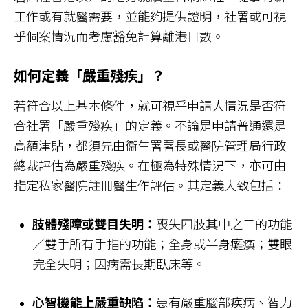
工作或有就醫需要，並能夠提供證明，社署或可視
乎個案情況而考慮豁免計算離港日數。
如何定義「嚴重殘疾」？
若符合以上基本條件，就可視乎申請人情況是否符
合社署「嚴重殘疾」的定義。不論是申請普通還是
高額津貼，都須先由衞生署署長或醫院管理局行政
總裁評估為嚴重殘疾。在極為特殊情況下，亦可由
指定私家醫院註冊醫生作評估。其定義大致包括：
肢體殘障或雙目失明：
喪失四肢其中之二的功能
／雙手所有手指的功能；全身或半身癱瘓；雙眼
完全失明；因病需長期臥床等。
心智機能上嚴重缺陷：
患有嚴重腦部疾病、智力