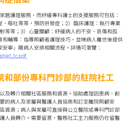
家居護理服務，而紓緩專科護士的支援服務可包括：
促、嘔吐等等，預防併發症；2）臨床護理：執行專業
射等等；3）心靈關顧：紓緩病人的不安、哀傷和孤
育和輔導：指導照顧者護理技巧，並喺病人離世後提供
家安寧」嘅病人安排相關流程。詳情可瀏覽：
phlet_tc.pdf
院和部份專科門診部的駐院社工
以及轉介相關社區服務和資源。協助處理因患病、創
要的病人及家屬與醫護人員協商和訂定離院照顧安
區資源；病人與家屬可直接與公立醫院或專科門診部
護人員轉介。需要留意，醫務社工主力服務仍在留醫