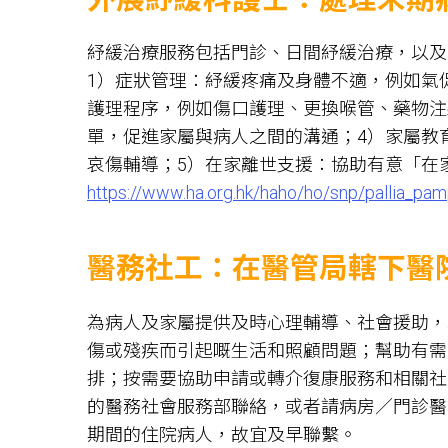
紓緩治療服務包括門診、日間紓緩治療，以及
1）症狀管理：紓緩疼痛及身體不適，例如氣
護理程序，例如傷口護理、更換喉管、藥物注
單，促進家屬與病人之間的溝通；4）家屬教
哀傷輔導；5）在家離世支援：協助有意「在
https://www.ha.org.hk/haho/ho/snp/pallia_pam
醫務社工：在醫管局轄下醫
為病人及家屬提供及時心理輔導、社會援助，
傷或殘疾而引起嘅生活和照顧問題；幫助有需
排；按需要協助申請或轉介復康服務和相關社
的醫務社會服務部聯絡，或者請病房／門診醫
期間的住院病人，故宜及早聯繫。