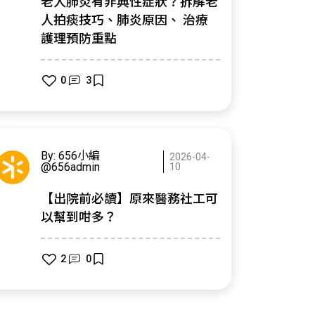
老人肺炎有非典性症狀？拆解老
人拍痰技巧、肺炎原因、 治療
護理預防重點
0
3
By: 656小編
2026-04-
@656admin
10
【出院前必讀】原來醫務社工可
以幫到咁多？
2
0