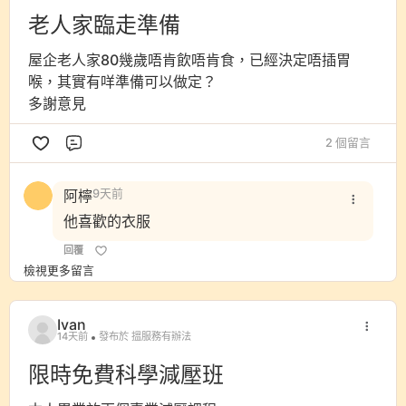
老人家臨走準備
屋企老人家80幾歲唔肯飲唔肯食，已經決定唔插胃
喉，其實有咩準備可以做定？
多謝意見
2 個留言
評論
阿檸
9天前
他喜歡的衣服
回覆
檢視更多留言
Ivan
14天前
發布於 搵服務有辦法
限時免費科學減壓班