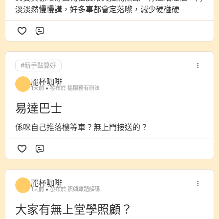
淡淡然慢慢講，好多事都會定落嚟，減少硬碰硬
評論
#新手點算好
麗杯咖啡
1天前
發布於 搵服務有辦法
易達巴士
係咪自己推落樓等車？無上門接送的？
評論
麗杯咖啡
1天前
發布於 照顧難題解碼
大家有無上堂學照顧？