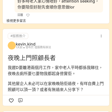
好多時老人家心情唔好，attention seeking，
你要陪佢好耐先會順你意思做lor
回覆
檢視更多留言
#服務推介
kevin.kind
1天前
發布於 搵服務有辦法
夜晚上門照顧長者
我遲D要離港兩個月工作，家中老人平時都係我睇住，
夜晚去廁所要乜要物我都起身傍實佢。
其他屋企人未必可以在家晚晚陪佢過夜，有咩自費上門
照顧可以頂一頂？或者有無過來人分享下？
評論