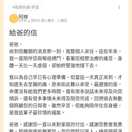
#晚期照顧/畢業
阿檸
9天前
發布於 親人離世．心聲區
給爸的信
爸爸，
收到您離開的消息那一刻，我整個人呆住。這些年來，
我一直陪伴您與喉癌搏鬥，看著您經歷治療的痛苦、身
體一天比一天虛弱，卻始終堅強地撐下去。
我以為自己早已有心理準備，但當這一天真正來到，才
知道失去至親的痛，原來如此難以承受。最遺憾的是，
命運沒有給我們更多時間。還有很多說話未來得及向您
傾訴，還有很多事情未來得及陪您完成。回想過去無數
個照顧您的日與夜，雖然辛苦，但能夠陪伴在您身邊，
是我這輩子最珍惜的福氣。
爸爸，感謝您一直以來對家庭的付出，感謝您教會我勇
敢。即使病痛折磨著您，您仍然惦記家人，總是把最溫