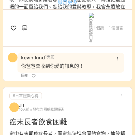
顯示更多
暖的一面留給我們。您給我的愛與教導，我會永遠放在
心裡。如今您終於不用再受病痛煎熬，可以好好休息
了。
1 個讚
1 個留言
評論
願您在另一個世界重拾平安與快樂，也願您能與嫲嫲二
伯團聚，彼此照應，不再有眼淚與苦楚。
爸爸，請放心，我會好好生活。雖然再也看不見您的身
kevin.kind
1天前
影，但您永遠住在我的心裡。
你爸爸會收到你愛的訊息的！
願您一路走好。
永遠懷念您的女兒。
回覆
#日常照顧心得
J L
10天前
發布於 照顧難題解碼
癌末長者飲食困難
家中有末期癌症長者，而家無法進食固體食物，連飲都