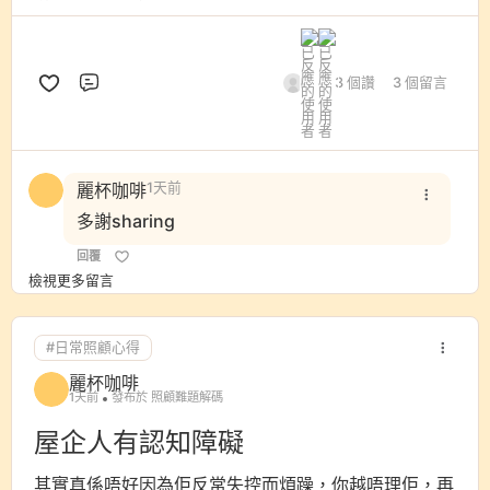
3 個讚
3 個留言
評論
麗杯咖啡
1天前
多謝sharing
回覆
檢視更多留言
#日常照顧心得
麗杯咖啡
1天前
發布於 照顧難題解碼
屋企人有認知障礙
其實真係唔好因為佢反常失控而煩躁，你越唔理佢，再