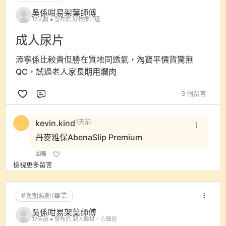
吳係咁易架葉師傅
17天前
發布於 好物推介區
成人尿片
添寧係比較貴但勝在質地同透氣，淘寶平價貨驚無
QC，試過老人家長期用爛肉
3 個留言
評論
kevin.kind
1天前
丹麥雅保AbenaSlip Premium
回覆
檢視更多留言
#晚期照顧/畢業
吳係咁易架葉師傅
17天前
發布於 親人離世．心聲區