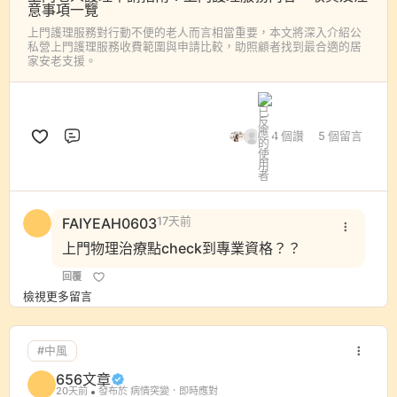
意事項一覽
上門護理服務對行動不便的老人而言相當重要，本文將深入介紹公
私營上門護理服務收費範圍與申請比較，助照顧者找到最合適的居
家安老支援。
4 個讚
5 個留言
評論
FAIYEAH0603
17天前
上門物理治療點check到專業資格？？
回覆
檢視更多留言
#中風
656文章
20天前
發布於 病情突變．即時應對