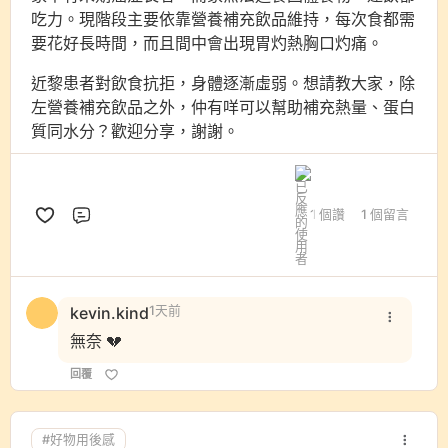
吃力。現階段主要依靠營養補充飲品維持，每次食都需
要花好長時間，而且間中會出現胃灼熱胸口灼痛。
近黎患者對飲食抗拒，身體逐漸虛弱。想請教大家，除
左營養補充飲品之外，仲有咩可以幫助補充熱量、蛋白
質同水分？歡迎分享，謝謝。
1 個讚
1 個留言
評論
kevin.kind
1天前
無奈 💔
回覆
#好物用後感