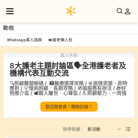
動態
WhatsApp真人諮詢
❤️
護老懶人包
載入失敗
8大護老主題討論區🗣️全港護老者及
機構代表互動交流
🔍照顧難題解碼 / 🏥醫療選擇攻略 / 🚨病情突變．即時
應對 / 💡慢病照顧．長期攻略 / 🧭搵服務有辦法 / 🎁好
物推介區 / 🕊️親人離世．心聲區 / 💪照顧壓力．一齊撐
登記做會員！開始討論！
排序依據：
新活動