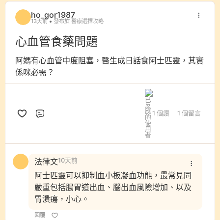
ho_gor1987
13天前
發布於 醫療選擇攻略
心血管食藥問題
阿媽有心血管中度阻塞，醫生成日話食阿士匹靈，其實
係咪必需？
1 個讚
1 個留言
評論
法律文
10天前
阿士匹靈可以抑制血小板凝血功能，最常見同
嚴重包括腸胃道出血、腦出血風險增加、以及
胃潰瘍，小心。
回覆