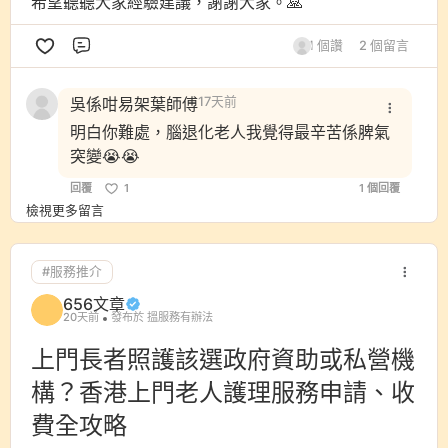
希望聽聽大家經驗建議，謝謝大家。🙏
1 個讚
2 個留言
評論
吳係咁易架葉師傅
17天前
明白你難處，腦退化老人我覺得最辛苦係脾氣
突變😭😭
回覆
1
1 個回覆
檢視更多留言
#服務推介
656文章
20天前
發布於 搵服務有辦法
上門長者照護該選政府資助或私營機
構？香港上門老人護理服務申請、收
費全攻略