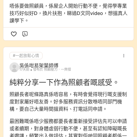
唔係要做照顧員，係屋企人開始行動不便，覺得學專業
技巧好似好D，換片扶抱，睇過D文同video，想搵真人
課學下。
評論
#一起放鬆心情
吳係咁易架葉師傅
17天前
發布於 照顧壓力．一齊撐
純粹分享一下作為照顧者嘅感受。
照顧長者呢條路真係唔容易，有時會覺得現行嘅支援制
度對家屬好唔友善。好多服務資訊分散喺唔同部門機
構，要自己大量時間搵資料、打電話同申請。
最困難嘅係唔少服務都要長者重新接受評估先可以申請
或者續期，對身體虛弱行動不便，甚至有認知障礙嘅長
者嚟講，頻繁出入做評估，其實對佢哋同照顧者都係一