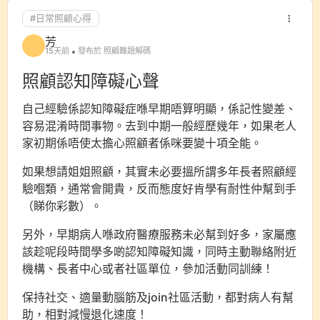
#日常照顧心得
芳
15天前
發布於 照顧難題解碼
照顧認知障礙心聲
自己經驗係認知障礙症喺早期唔算明顯，係記性變差、
容易混淆時間事物。去到中期一般經歷幾年，如果老人
家初期係唔使太擔心照顧者係咪要變十項全能。
如果想請姐姐照顧，其實未必要搵所謂多年長者照顧經
驗嗰類，通常會開貴，反而態度好肯學有耐性仲幫到手
（睇你彩數）。
另外，早期病人喺政府醫療服務未必幫到好多，家屬應
該趁呢段時間學多啲認知障礙知識，同時主動聯絡附近
機構、長者中心或者社區單位，參加活動同訓練！
保持社交、適量動腦筋及join社區活動，都對病人有幫
助，相對減慢退化速度！