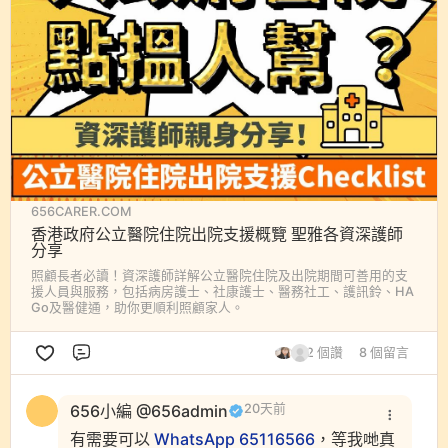
656CARER.COM
香港政府公立醫院住院出院支援概覽 聖雅各資深護師
分享
照顧長者必讀！資深護師詳解公立醫院住院及出院期間可善用的支
援人員與服務，包括病房護士、社康護士、醫務社工、護訊鈴、HA
Go及醫健通，助你更順利照顧家人。
2 個讚
8 個留言
評論
656小編 @656admin
20天前
有需要可以
WhatsApp 65116566
，等我哋真