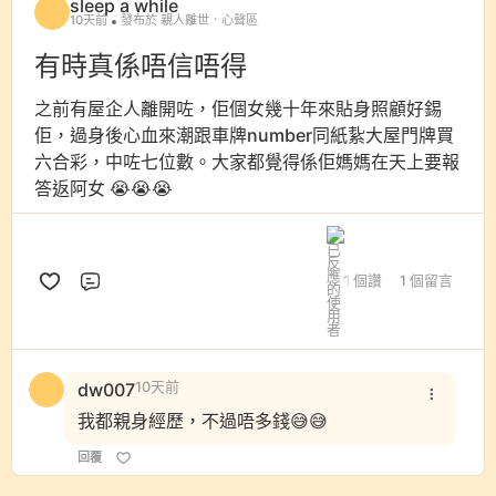
sleep a while
10天前
發布於 親人離世．心聲區
有時真係唔信唔得
之前有屋企人離開咗，佢個女幾十年來貼身照顧好錫
佢，過身後心血來潮跟車牌number同紙紥大屋門牌買
六合彩，中咗七位數。大家都覺得係佢媽媽在天上要報
答返阿女 😭😭😭
1 個讚
1 個留言
評論
dw007
10天前
我都親身經歷，不過唔多錢😅😅
回覆