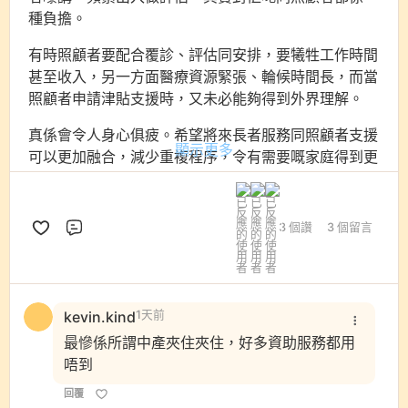
種負擔。
有時照顧者要配合覆診、評估同安排，要犧牲工作時間
甚至收入，另一方面醫療資源緊張、輪候時間長，而當
照顧者申請津貼支援時，又未必能夠得到外界理解。
真係會令人身心俱疲。希望將來長者服務同照顧者支援
顯示更多
可以更加融合，減少重複程序，令有需要嘅家庭得到更
合適嘅幫助。
3 個讚
3 個留言
評論
kevin.kind
1天前
最慘係所謂中產夾住夾住，好多資助服務都用
唔到
回覆