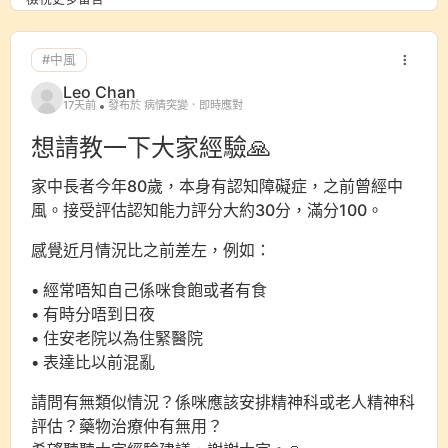
#中風
Leo Chan
17天前
發布於 病情突變．即時應對
想請教一下大家經驗🙏
家中長者今年80歲，本身有認知障礙症，之前曾經中
風。接受評估認知能力評分大約30分，滿分100。
感覺近月情況比之前差左，例如：
• 經常唔知自己係咪食飽或者有食
• 有時分唔到日夜
• 住安老院以為住緊醫院
• 表達比以前混亂
請問有無類似情況？係咪應該安排精神科或老人精神科
評估？藥物治療仲有無用？