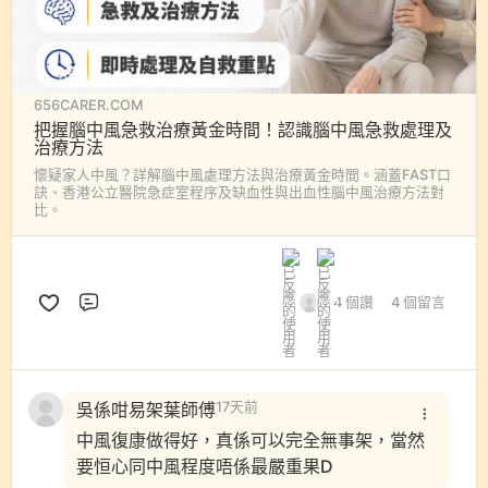
656CARER.COM
把握腦中風急救治療黃金時間！認識腦中風急救處理及
治療方法
懷疑家人中風？詳解腦中風處理方法與治療黃金時間。涵蓋FAST口
訣、香港公立醫院急症室程序及缺血性與出血性腦中風治療方法對
比。
4 個讚
4 個留言
評論
吳係咁易架葉師傅
17天前
中風復康做得好，真係可以完全無事架，當然
要恒心同中風程度唔係最嚴重果D