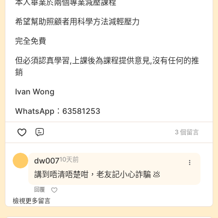
本人畢業於兩個專業減壓課程
希望幫助照顧者用科學方法減輕壓力
完全免費
但必須認真學習,上課後為課程提供意見,沒有任何的推
銷
Ivan Wong
WhatsApp：63581253
3 個留言
評論
dw007
10天前
講到唔清唔楚咁，老友記小心詐騙 💩
回覆
檢視更多留言