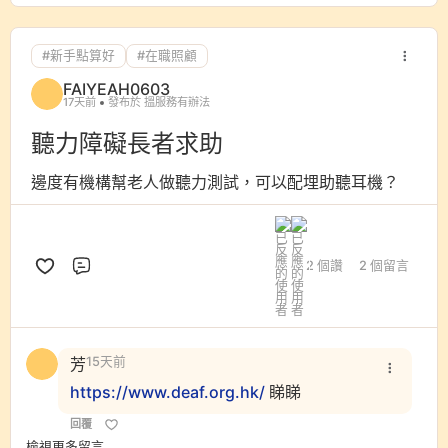
#新手點算好
#在職照顧
FAIYEAH0603
17天前
發布於 搵服務有辦法
聽力障礙長者求助
邊度有機構幫老人做聽力測試，可以配埋助聽耳機？
2 個讚
2 個留言
評論
芳
15天前
https://www.deaf.org.hk/
睇睇
回覆
檢視更多留言