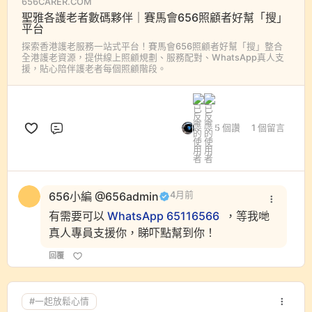
656CARER.COM
聖雅各護老者數碼夥伴｜賽馬會656照顧者好幫「搜」
平台
探索香港護老服務一站式平台！賽馬會656照顧者好幫「搜」整合
全港護老資源，提供線上照顧規劃、服務配對、WhatsApp真人支
援，貼心陪伴護老者每個照顧階段。
5 個讚
1 個留言
評論
656小編 @656admin
4月前
有需要可以
WhatsApp 65116566
，等我哋
真人專員支援你，睇吓點幫到你！
回覆
#一起放鬆心情