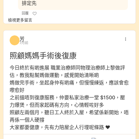
排定先
回覆
檢視更多留言
芳
7月前
照顧媽媽手術後復康
今日終於有啲進展 職業治療師同物理治療師上黎做評
估，教我點幫媽做運動，感覺開始清晰啲
媽做完手術，坐起身仲有啲痛，但慢慢練返，應該會愈
嚟愈好
之前搵唔到復康服務，仲要私家治療一堂 $1500，壓
力爆煲，但而家起碼有方向，心情輕咗好多
照顧左兩個月，聽日工人終於入屋，希望係新開始，唔
再係一個人硬撐
大家都要健康，先有力陪屋企人行埋呢條路 ❤️