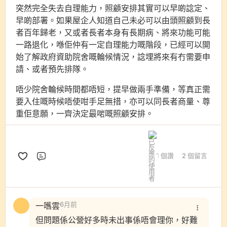
突然完全失去自理能力，照顧安排其實可以早啲諗定、
早啲部署。如果屋企人知道自己未必可以由頭照顧到長
者百年歸老，又或者長者本身有長期病、將來功能可能
一路退化，喺佢仲有一定自理能力嘅階段，已經可以開
始了解政府資助院舍嘅輪候情況，諗埋將來有冇需要申
請、或者預先排隊。
唔少院舍輪候時間都唔短，提早做兩手準備，等真正需
要入住嘅時候唔使咁手足無措，亦可以同長者商量、尊
重佢意願，一齊決定最啱嘅照顧安排。
1 個讚
2 個留言
評論
一嚿雲
6月前
但問題係公營好多時未出事係唔會理你，好難