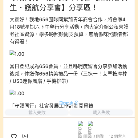
＊＊活動受條款及細則約束
生・護航分享會】分享區！
舊有 656 WhatsApp 登記用戶注意事項：
大家好！我地656團隊同紫荊青年商會合作，將會喺4
月18號星期六下午舉行分享活動，向大家介紹公私營護
即使您已是656 WhatsApp登記用戶，必須於656
網站再登記一次，以確認會員資格及使用討論區留
老社區資源，學多啲照顧開支預算，無論係咪照顧者都
言功能，爭取優惠資格。了解網站會員登記及留言
有得著！
流程，可瀏覽文章：
https://656carer.com/article/656-member-
registration-guide/
當日登記成為656會員，並且喺呢度留言分享參加活動
後感，仲送你656精美禮品一份（三揀一！艾草按摩棒
/ USB迷你風扇 / 手機排帶）
顯示更多
「守護同行」社會發展工作計劃開幕禮
載入失敗
載入失敗
照顧者 養生・護航 分享會💞
暨 紫荊青年商會 四月份月會
❇️照顧者點樣可以輕鬆D？
3 個讚
12 個留言