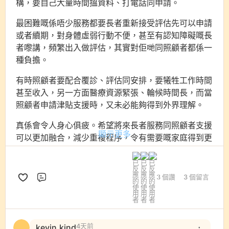
構，要自己大量時間搵資料、打電話同申請。
最困難嘅係唔少服務都要長者重新接受評估先可以申請
或者續期，對身體虛弱行動不便，甚至有認知障礙嘅長
者嚟講，頻繁出入做評估，其實對佢哋同照顧者都係一
種負擔。
有時照顧者要配合覆診、評估同安排，要犧牲工作時間
甚至收入，另一方面醫療資源緊張、輪候時間長，而當
照顧者申請津貼支援時，又未必能夠得到外界理解。
真係會令人身心俱疲。希望將來長者服務同照顧者支援
顯示更多
可以更加融合，減少重複程序，令有需要嘅家庭得到更
合適嘅幫助。
3 個讚
3 個留言
評論
kevin.kind
4天前