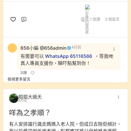
2 個讚
3 個留言
評論
656小編 @656admin
4月前
有需要可以
WhatsApp 65116566
，等我哋
真人專員支援你，睇吓點幫到你！
回覆
檢視更多留言
姐姐大過天
6月前
咩為之孝順？
有人安排識行識走媽媽入老人院，但成日去陪佢傾計，