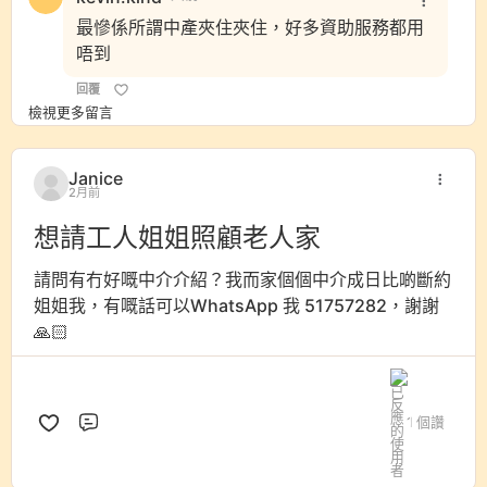
最慘係所謂中產夾住夾住，好多資助服務都用
唔到
回覆
檢視更多留言
Janice
2月前
想請工人姐姐照顧老人家
請問有冇好嘅中介介紹？我而家個個中介成日比啲斷約
姐姐我，有嘅話可以WhatsApp 我 51757282，謝謝
🙏🏻
1 個讚
評論