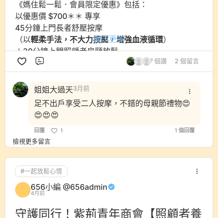
《媽住鬆一鬆．會員限定優惠》包括：
以優惠價 $700＊＊ 專享
45分鐘上門長者舒壓按摩
顯示更多
（以
輕柔手法，不大力按壓，增強血液循環
）
＋30分鐘上門照顧者肩頸放鬆
7 個讚
2 個留言
（優惠名額10位）
評論
參與留言方法：
姐姐大過天
3月前
5月6日至15日，656會員於此帖文Post下方留言一
足不出戶享受二人按摩，不錯的母親節禮物😍
次＊＊，簡單寫出你作為照顧者，想「媽住鬆一
😍😍😍
鬆」（照顧者與長者在家一同放鬆身心）的理由。
每個656會員帳號只限留言一次，重覆留言只以首次
回覆
1
1 個回覆
留言計算。
檢視更多留言
確認優惠資格方法：
#一起放鬆心情
「656小編」將於留言回覆確認《媽住鬆一鬆．會員
限定優惠》資格，提醒會員WhatsApp +852 6511
656小編 @656admin
6566，透過文字聯絡真人專員確認及預約，以優惠
4月前
價＊＊享用相關服務，優惠名額10位，先到先得。
守護同行！紫荊青年商會【照顧者養
＊＊如有任何爭議，掌老事務所保留優惠最終決定權