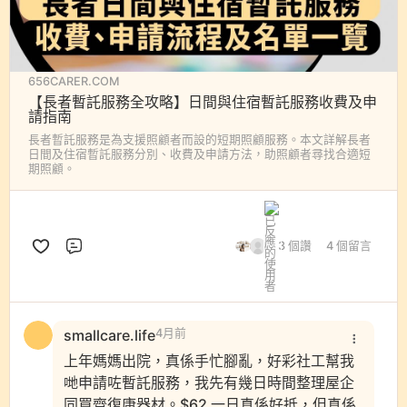
轉數快
識別碼：108331695 或
電郵：
secretary.bauhinia@gmail.com
656CARER.COM
🔍查詢：蔡穎霖 Katina + 852 9468 0701
【長者暫託服務全攻略】日間與住宿暫託服務收費及申
請指南
長者暫託服務是為支援照顧者而設的短期照顧服務。本文詳解長者
日間及住宿暫託服務分別、收費及申請方法，助照顧者尋找合適短
期照顧。
3 個讚
4 個留言
評論
smallcare.life
4月前
上年媽媽出院，真係手忙腳亂，好彩社工幫我
哋申請咗暫託服務，我先有幾日時間整理屋企
同買齊復康器材。$62 一日真係好抵，但真係