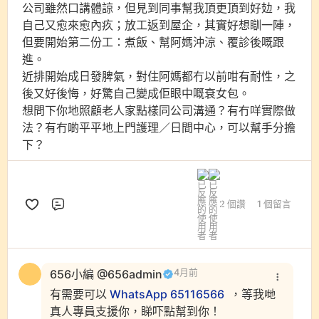
公司雖然口講體諒，但見到同事幫我頂更頂到好攰，我
自己又愈來愈內疚；放工返到屋企，其實好想瞓一陣，
但要開始第二份工：煮飯、幫阿媽沖涼、覆診後嘅跟
進。
近排開始成日發脾氣，對住阿媽都冇以前咁有耐性，之
後又好後悔，好驚自己變成佢眼中嘅衰女包。
想問下你地照顧老人家點樣同公司溝通？有冇咩實際做
法？有冇啲平平地上門護理／日間中心，可以幫手分擔
下？
2 個讚
1 個留言
評論
656小編 @656admin
4月前
有需要可以
WhatsApp 65116566
，等我哋
真人專員支援你，睇吓點幫到你！