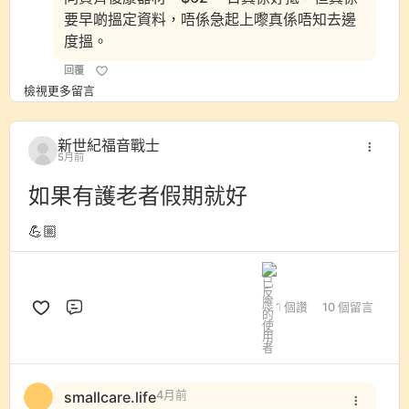
要早啲搵定資料，唔係急起上嚟真係唔知去邊
度搵。
回覆
檢視更多留言
新世紀福音戰士
5月前
如果有護老者假期就好
💪🏼
1 個讚
10 個留言
評論
smallcare.life
4月前