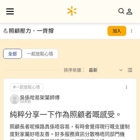
💪
照顧壓力．一齊撐
加入
全部
一起放鬆心情
排序依據：
最新
#一起放鬆心情
吳係咁易架葉師傅
20天前
純粹分享一下作為照顧者嘅感受。
照顧長者呢條路真係唔容易，有時會覺得現行嘅支援制
度對家屬好唔友善。好多服務資訊分散喺唔同部門機