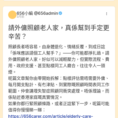
656小編 @656admin
3月前
請外傭照顧老人家，真係幫到手定更
辛苦？
照顧長者唔容易，由身體退化、情緒反覆，到成日諗
「係咪應該請個工人幫手？」——你可能都掙扎過。請
外傭照顧老人家，好似可以減輕壓力，但實際流程、費
用、政府支援、甚至點樣同工人磨合，往往令人一頭
煙。
呢篇文章幫你由零開始拆解：點樣評估需唔需要外傭、
每月開支點計、有冇津貼、到實際嘅照顧時間表同工作
範圍，仲會講埋失智症照顧同衝突處理。唔係理論，而
係貼近香港家庭嘅真實情況。
如果你都行緊照顧條路，或者正諗緊下一步，呢篇可能
值得你慢慢睇一睇：
https://656carer.com/article/elderly-care-