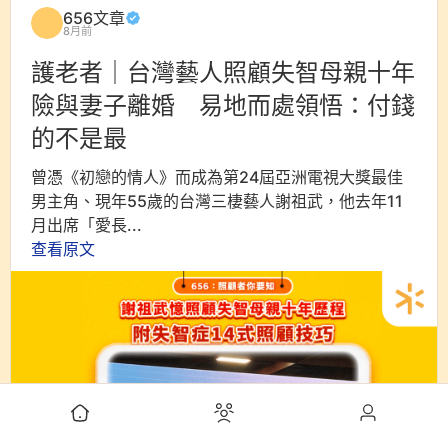
656文章
8月前
護老者｜台灣藝人照顧失智母親十年
險與妻子離婚 易地而處領悟：付錢
的不是最
曾憑《初戀的情人》而成為第24屆亞洲電視大獎最佳
男主角、現年55歲的台灣三棲藝人謝祖武，他去年11
月出席「愛長...
查看原文