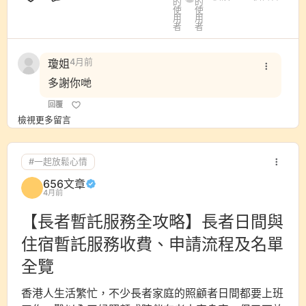
評論
❇️社會有咩資源可以幫到長者照顧？
❇️想減輕照顧者壓力？
今次月會邀請到 🏵️立法會議員
鄧穎心工程師
成為今次
瓊姐
4月前
活動主禮嘉賓 ✨
更請來樂活健康會總幹事 / 健身教練何珈樂
多謝你哋
💪🏻教你養生操💪🏻,
回覆
同埋我哋賽馬會656照顧者好幫『搜』團隊分享全港有
檢視更多留言
咩護老資源可以幫你手🏬
【你可以學到】
#一起放鬆心情
✨ 整全放鬆訓練
656文章
✨ 疲態消除老少咸宜《養生操》
4月前
✨ 656教你照顧長者預算計一計
【長者暫託服務全攻略】長者日間與
✨ 656介紹公私營社區資源
住宿暫託服務收費、申請流程及名單
報名表格：
全覽
https://forms.gle/sGwTAFQn7ihmHgHH9
香港人生活繁忙，不少長者家庭的照顧者日間都要上班
--------------------------