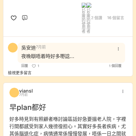
2 個讚
16 個留言
評論
吳安迪
7月前
夜晚瞓唔着時好多嘢諗...
回覆
1
1 個回覆
檢視更多留言
viansl
7月前
早plan都好
好多時見到有照顧者喺討論區話好急要搵老人院，字裡
行間都感受到家人幾徬徨担心。其實好多長者疾病，尤
其係腦退化症，病情通常係慢慢發展，唔係一日之間就