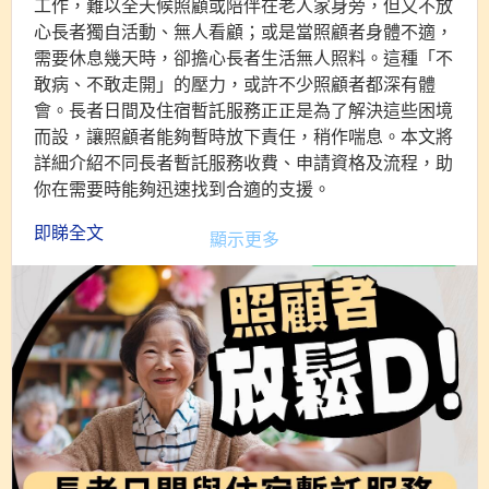
工作，難以全天候照顧或陪伴在老人家身旁，但又不放
【活動詳情】
心長者獨自活動、無人看顧；或是當照顧者身體不適，
📅 日期：2026年4月18日（星期六）
需要休息幾天時，卻擔心長者生活無人照料。這種「不
⏰ 時間：
敢病、不敢走開」的壓力，或許不少照顧者都深有體
會。長者日間及住宿暫託服務正正是為了解決這些困境
下午二時正：登記
而設，讓照顧者能夠暫時放下責任，稍作喘息。本文將
下午1時45分 - 2時正：月會（歡迎外賓列席）
詳細介紹不同長者暫託服務收費、申請資格及流程，助
下午2時30分 - 4時30分：照顧者分享會
你在需要時能夠迅速找到合適的支援。
📍 地點： 梁顯利油麻地社區中心會議室
即睇全文
顯示更多
💰 費用：
紫荊會友/JCI 會友: 港幣 20元
https://656carer.com/article/senior-respite-care-
照顧者及照顧者親友免費
guide
🎁
*照顧者可獲贈福袋
💵
付款方式
銀行入帳
恒生銀行：395-226384-883