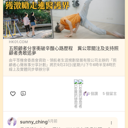
HK01.COM
五照顧者分享衝破辛酸心路歷程 冀公眾關注及支持照
顧者勇敢追夢
由平等機會委員會資助、領航者生涯規劃發展有限公司主辦的「照
顧者心聲故事分享計劃」將於9月23日(星期六)下午6時半至8時於
線上及實體同步舉辦分享
3 個讚
5 個留言
評論
sunny_ching
5月前