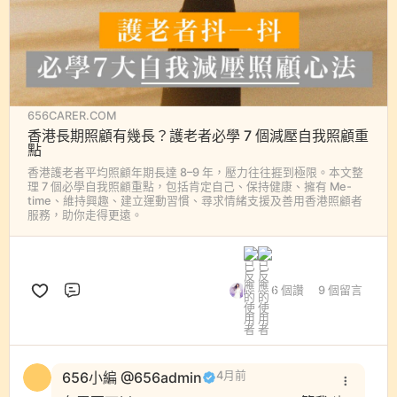
656CARER.COM
香港長期照顧有幾長？護老者必學 7 個減壓自我照顧重
點
香港護老者平均照顧年期長達 8–9 年，壓力往往捱到極限。本文整
理 7 個必學自我照顧重點，包括肯定自己、保持健康、擁有 Me-
time、維持興趣、建立運動習慣、尋求情緒支援及善用香港照顧者
服務，助你走得更遠。
6 個讚
9 個留言
評論
656小編 @656admin
4月前