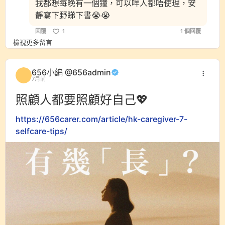
我都想每晚有一個鐘，可以咩人都唔使理，安
靜寫下野睇下書😭😭
回覆
1
1 個回覆
檢視更多留言
656小編 @656admin
7月前
照顧人都要照顧好自己💖
https://656carer.com/article/hk-caregiver-7-
selfcare-tips/