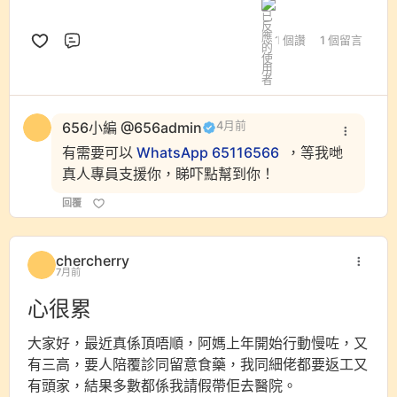
1 個讚
1 個留言
評論
656小編 @656admin
4月前
有需要可以
WhatsApp 65116566
，等我哋
真人專員支援你，睇吓點幫到你！
回覆
chercherry
7月前
心很累
大家好，最近真係頂唔順，阿媽上年開始行動慢咗，又
有三高，要人陪覆診同留意食藥，我同細佬都要返工又
有頭家，結果多數都係我請假帶佢去醫院。