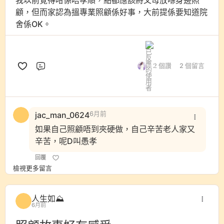
我以前覺得咁係唔孝順，點都應該將父母放喺身邊照
顧，但而家認為搵專業照顧係好事，大前提係要知道院
舍係OK。
2 個讚
2 個留言
評論
jac_man_0624
6月前
如果自己照顧唔到夾硬做，自己辛苦老人家又
辛苦，呢D叫愚孝
回覆
檢視更多留言
人生如⛰️
6月前