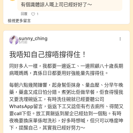
有個識體諒人嘅上司已經好好了～
回覆
1
檢視更多留言
sunny_ching
5月前
我唔知自己撐唔撐得住！
同好多人一樣，我都要一邊返工、一邊照顧八十歲長期
病嘅媽媽，真係日日都要用好強能量先撐得住。
每朝六點幾鬧鐘響，起身幫佢抹身、量血壓、分早午晚
藥，藥盒又成日怕分錯。煮粥比佢做早餐，佢食得慢我
又要洗埋碗返工，有時洗住碗就已經要聽公司
WhatsApp留言，返返下工又諗佢有冇去廁所、得閒又
要call下佢。放工買餸返到屋企已經攰到一個點。有時
夜晚要換床單係咁洗衫，好多時想喊，但只可以喺度呻
下，提醒自己，其實我已經好努力～