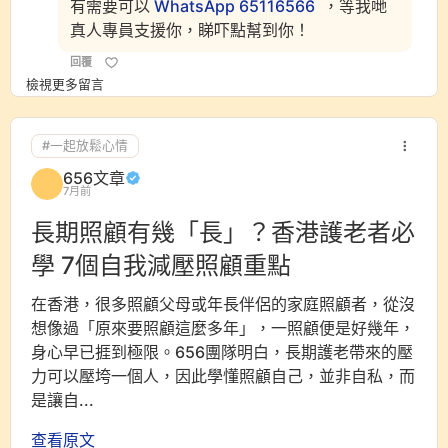
有需要可以
WhatsApp 65116566
，等我哋
真人專員支援你，睇吓點幫到你！
回覆
檢視更多留言
#一起放鬆心情
656文章
7月前
長期照顧有幾「長」？香港護老者必
學 7個自我減壓照顧重點
在香港，很多照顧父母或年長伴侶的家庭照顧者，從沒
想像過「原來要照顧這麼多年」，一照顧便是好幾年，
身心早已捱到極限。656團隊明白，長期護老帶來的壓
力可以壓垮一個人，因此學懂照顧自己，並非自私，而
是讓自...
查看原文