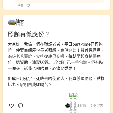
回覆
陳太
8月前
照顧真係應份？
大家好，我係一個在職護老者，平日part-time已經夠
忙，仲要兼顧屋企長者照顧，真係好攰！最近幾個月，
為咗老爸覆診、安排復康巴交通，每朝早起身搶醫療
位，搵資助、清潔送飯……全部自己一手包辦。佢有時
一嘈交，話我乜都唔做，心痛又委屈！
佢成日用死字，死咗去唔使累人，我真係頂唔順，點樣
比老人家明白我哋嘅苦？
3 個讚
2 個留言
評論