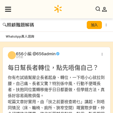
🔍
照顧難題解碼
加入
WhatsApp真人諮詢
656小編 @656admin
3月前
每日幫長者轉位，點先唔傷自己？
你有冇試過幫屋企長者起身、轉位，一下唔小心就拉到
腰，自己痛、長者又驚？特別係中風、行動不便嘅長
者，扶抱同位置轉移幾乎日日都要做，但學錯方法，真
係好容易兩敗俱傷。
呢篇文章好實用，由「扶之前要檢查啲乜」講起，到唔
同情況（床、輪椅、廁所、狹窄空間）嘅實際步驟，仲