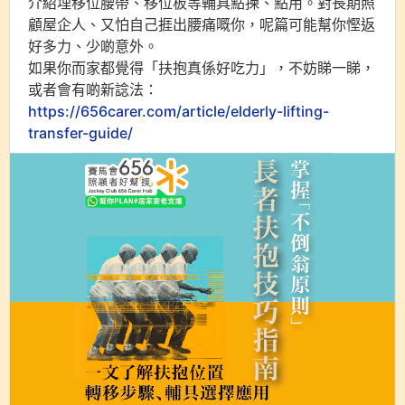
介紹埋移位腰帶、移位板等輔具點揀、點用。對長期照
顧屋企人、又怕自己捱出腰痛嘅你，呢篇可能幫你慳返
好多力、少啲意外。
如果你而家都覺得「扶抱真係好吃力」，不妨睇一睇，
或者會有啲新諗法：
https://656carer.com/article/elderly-lifting-
transfer-guide/