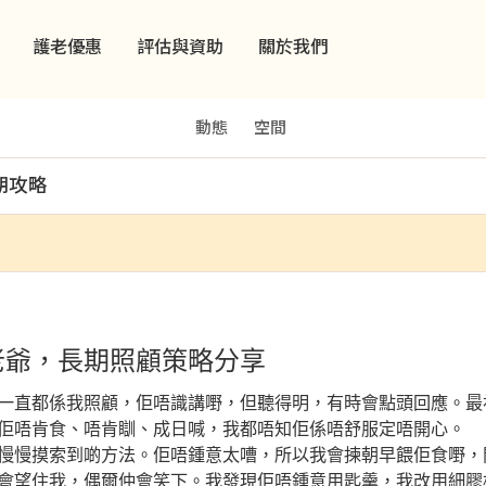
護老優惠
評估與資助
關於我們
動態
空間
期攻略
老爺，長期照顧策略分享
一直都係我照顧，佢唔識講嘢，但聽得明，有時會點頭回應。最
佢唔肯食、唔肯瞓、成日喊，我都唔知佢係唔舒服定唔開心。
慢慢摸索到啲方法。佢唔鍾意太嘈，所以我會揀朝早餵佢食嘢，
會望住我，偶爾仲會笑下。我發現佢唔鍾意用匙羹，我改用細膠