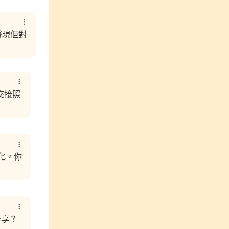
發現佢對
交接照
化。你
分享？