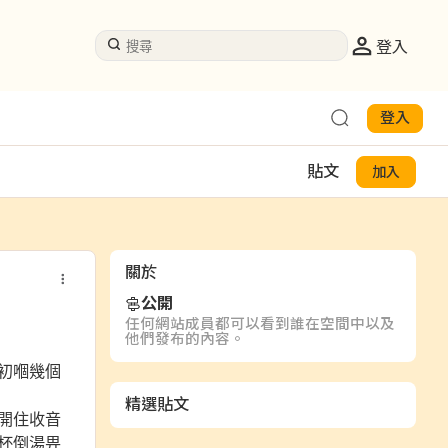
登入
登入
貼文
加入
關於
公開
任何網站成員都可以看到誰在空間中以及
他們發布的內容。
初嗰幾個
精選貼文
開住收音
杯倒湯畀