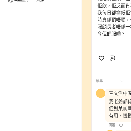
💪
佢飲，佢反而肯
我每日都寫低佢
時真係頂唔順，
照顧長者唔係一
令佢舒服啲？
評論
最早
三文治中
我老爺都
佢對某啲
有用，慢
回覆