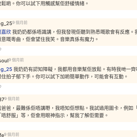
放鬆啲。你可以試下用觸感幫佢舒緩情緒。
ng_25
9 個月前
灣嘉欣
我奶奶都係唔識講，但我發現佢聽到熟悉嘅歌會有反應。
鍾意嘅粵曲，佢會望住我笑。音樂真係有魔力。
soul
9 個月前
ng_25
我奶奶有認知障礙，我都用音樂幫佢放鬆。有時我哋一齊
跟住拍子郁下手。你可以試下加啲簡單動作，可能會有互動。
87
9 個月前
風爸爸，最難係佢唔講嘢，我唔知佢想點。我試過用圖卡，例如
「唔舒服」等，佢會用眼神指示，幫我了解佢需要。
ife
9 個月前