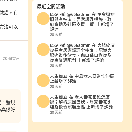
最近空間活動
做錯。有
656小編 @656admin
在
柏金遜症
照顧者指南！居家護理措施、政
府資助及社區支援一覽
上新增了
方法可以
評論
20 天前
656小編 @656admin
在
大腸癌康
復長者居家護理全指南！認識大
腸癌術後飲食、傷口造口恢復及
20 個留言
復康資源配對
上新增了評論
20 天前
人生如⛰️
在
中風老人要幫忙伸展
上新增了評論
20 天前
人生如⛰️
在
老人吞嚥困難怎麼
況，發現
辦？解析原因症狀、居家吞嚥訓
練及飲食照顧重點
上新增了評論
應真係好
20 天前