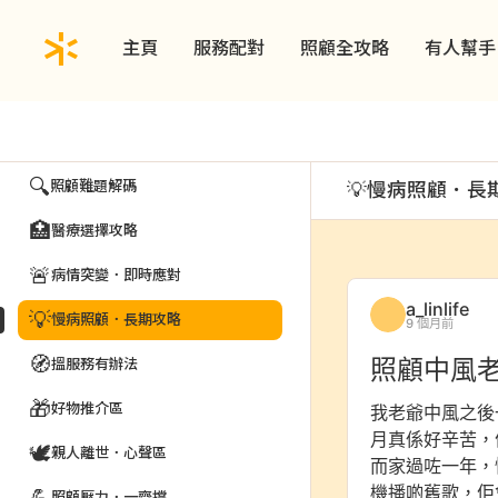
主頁
服務配對
照顧全攻略
有人幫手
動態
賽馬會656照顧者好幫「搜」為一站式網上互動資訊平台
一齊傾．高手在民間
🔍
照顧難題解碼
💡
慢病照顧．長
🏥
醫療選擇攻略
🚨
病情突變．即時應對
a_linlife
💡
慢病照顧．長期攻略
9 個月前
🧭
照顧中風
搵服務有辦法
🎁
好物推介區
我老爺中風之後
月真係好辛苦，
🕊️
親人離世．心聲區
而家過咗一年，
機播啲舊歌，佢
照顧壓力．一齊撐