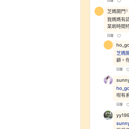
回覆
芝媽開門
9
我媽媽有
某啲時間
回覆
ho_g
芝媽
顧。
回覆
sunn
ho_g
咁有
回覆
yy19
sunn