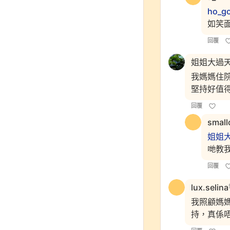
ho_g
如笑
回覆
姐姐大過
我媽媽住
堅持好值
回覆
smallc
姐姐
哋教
回覆
lux.selina
我照顧媽
持，真係