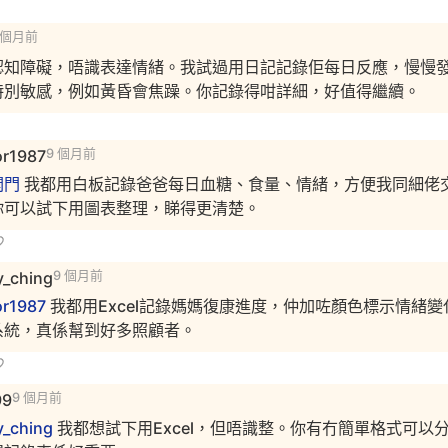
 個月前
認知障礙，唔識表達情緒。我試過用日記記錄佢每日反應，慢慢
特別敏感，例如黃昏會焦躁。你記錄得咁詳細，好值得繼續。
or1987
9 個月前
開門
我都用白板記錄爸爸每日血糖、食量、情緒，方便我同細佬
你可以試下用圖表整理，睇得更清楚。
y_ching
9 個月前
or1987
我都用Excel記錄媽媽復康進度，仲加咗顏色標示情緒變
系統，真係幫到好多照顧者。
99
9 個月前
y_ching
我都想試下用Excel，但唔識整。你有冇簡單格式可以