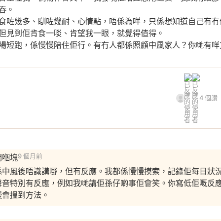
吞。
食咗幾多、瞓咗幾耐、心情點，唔係為咩，只係想知道自己有冇
但見到佢肯食一啖、肯望我一眼，就覺得值得。
場短跑，係慢慢陪住佢行。有冇人都係照顧中風家人？你哋有咩
4 個讚
間嗰塊
9 個月前
係中風後唔識講嘢，但有反應。我都係慢慢摸索，記錄佢每日狀
聲音特別有反應，例如我哋講佢孫仔啲事佢會笑。你寫低佢嘅反
慢會搵到方法。