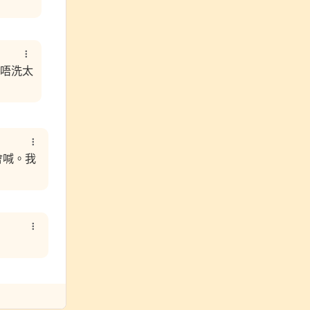
唔洗太
會喊。我