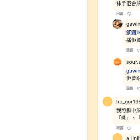
抹手佢會
回覆
gawi
銅鑼
播佢
回覆
sour.
gawi
佢會
回覆
ho_gor19
我照顧中
「瞓」、
回覆
a_linl