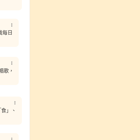
我每日
唱歌，
「食」、