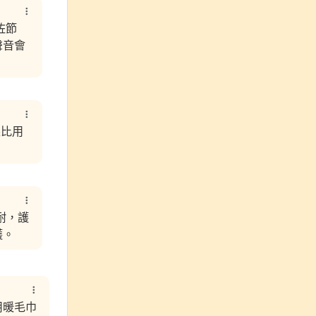
咗節
聲音會
果比用
耐，護
護。
用暖毛巾