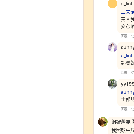
a_linl
三文
奏。
安心
回覆
sunn
a_linl
匙羹
回覆
yy19
sunn
士都
回覆
銅鑼灣嘉
我照顧中