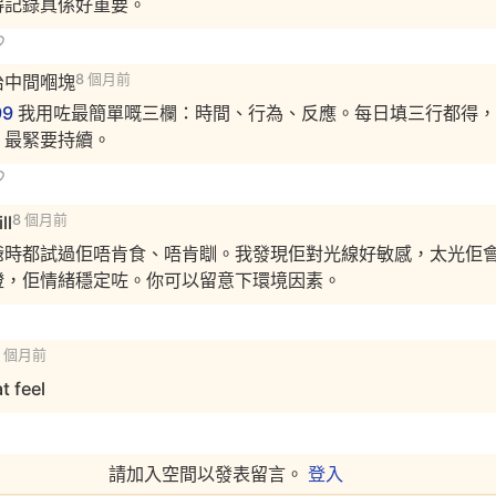
得記錄真係好重要。
治中間嗰塊
8 個月前
99
我用咗最簡單嘅三欄：時間、行為、反應。每日填三行都得，
，最緊要持續。
ll
8 個月前
爺時都試過佢唔肯食、唔肯瞓。我發現佢對光線好敏感，太光佢
燈，佢情緒穩定咗。你可以留意下環境因素。
8 個月前
t feel
請加入空間以發表留言。
登入