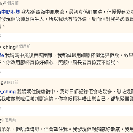
ife
9 個月前
治中間嗰塊
我都係照顧中風老爺，最初真係好崩潰，但慢慢建立
我發現佢唔鍾意陌生人，所以我哋冇請外傭，反而佢對我熟悉嘅
啲。
y_ching
9 個月前
ife
我媽媽中風後吞嚥困難，我都試過用細膠杯倒湯畀佢飲，效
好。你改用膠杯真係好細心，照顧中風長者真係要不斷試。
99
9 個月前
y_ching
我媽媽住院康復中，我每日都記錄佢食咗幾多、瞓咗幾
話我咁做幫咗佢哋判斷病情。你寫低資料唔止幫自己，都幫緊醫
欣
9 個月前
風弟弟，佢唔識講嘢，但會望住我。我發現佢對觸感好敏感，我