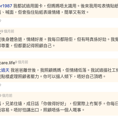
or1987
我都試過用圖卡，但媽媽唔太識用。後來我用咗表情貼
面、喊面，佢會指住貼紙表達情緒，簡單又有效。
天
9 個月前
院後身體急退，情緒好差。我每日都陪佢，但有時真係好攰。我
得尊重，但都要記得照顧自己。
are.life
9 個月前
大過天
我爸爸離世後，我照顧媽媽，佢情緒低落。我試過搵社工
我點樣處理照顧者壓力。你可以搵人傾下，唔好自己頂晒。
9 個月前
媽，兄弟住遠，成日話「你做得好好」，但實際上冇幫手。你每
唔容易。唔好怕講出口，照顧唔係一個人嘅事。