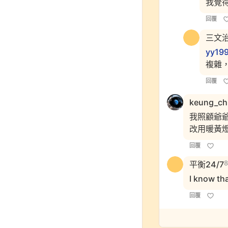
我覺
回覆
三文
yy19
複雜
回覆
keung_chi
我照顧爺
改用暖黃
回覆
平衡24/7
I know tha
回覆