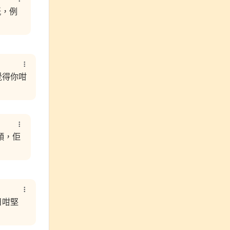
紙，例
覺得你咁
傾，佢
日咁堅