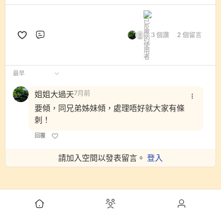
3 個讚
2 個留言
評論
最早
姐姐大過天
7月前
要傾，同兄弟姊妹傾，處理唔好就大家有條
刺！
回覆
請加入空間以發表留言。
登入