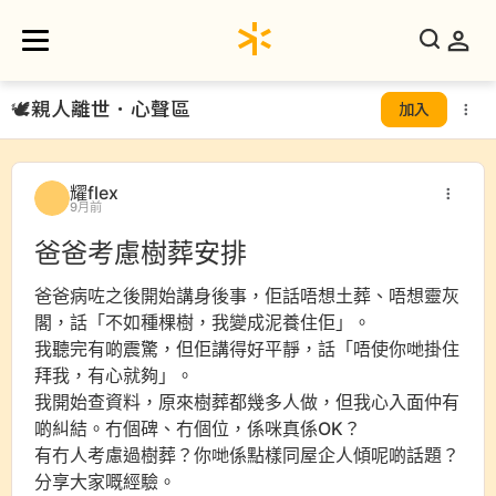
🕊️
親人離世．心聲區
加入
耀flex
9月前
爸爸考慮樹葬安排
爸爸病咗之後開始講身後事，佢話唔想土葬、唔想靈灰
閣，話「不如種棵樹，我變成泥養住佢」。
我聽完有啲震驚，但佢講得好平靜，話「唔使你哋掛住
拜我，有心就夠」。
我開始查資料，原來樹葬都幾多人做，但我心入面仲有
啲糾結。冇個碑、冇個位，係咪真係OK？
有冇人考慮過樹葬？你哋係點樣同屋企人傾呢啲話題？
分享大家嘅經驗。