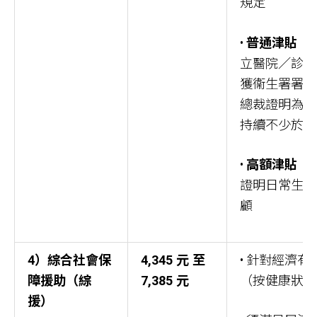
規定
•
普通津貼（2,
立醫院／診所
獲衞生署署長
總裁證明為嚴
持續不少於6
•
高額津貼（4,
證明日常生活
顧
4）綜合社會保
4,345 元 至
• 針對經濟有
障援助（綜
7,385 元
（按健康狀況
援）