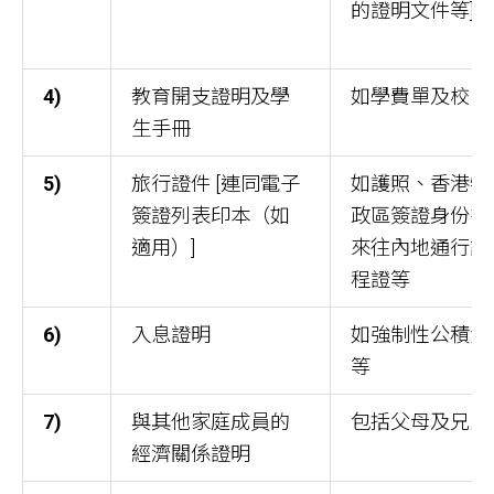
的證明文件等]
4)
教育開支證明及學
如學費單及校巴
生手冊
5)
旅行證件 [連同電子
如護照、香港特
簽證列表印本（如
政區簽證身份書
適用）]
來往內地通行證
程證等
6)
入息證明
如強制性公積金
等
7)
與其他家庭成員的
包括父母及兄弟
經濟關係證明