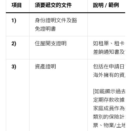
項目
須要遞交的文件
說明 / 範例
1)
身份證明文件及豁
免證明書
2)
住屋開支證明
如租單、租卡、
差餉通知書及管
3)
資產證明
包括在申請日前
海外擁有的資產
[如能顯示過去
定期存款收據、
家庭成員作為持
類別的保險計劃
票、物業/土地