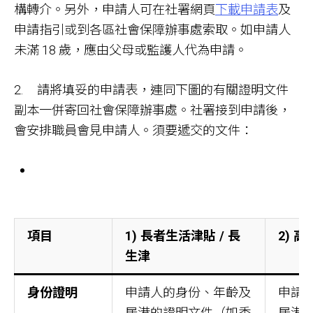
構轉介。另外，申請人可在社署網頁
下載申請表
及
申請指引或到各區社會保障辦事處索取。如申請人
未滿 18 歲，應由父母或監護人代為申請。
2. 請將填妥的申請表，連同下圖的有關證明文件
副本一併寄回社會保障辦事處。社署接到申請後，
會安排職員會見申請人。須要遞交的文件：
項目
1) 長者生活津貼 / 長
2) 
生津
身份證明
申請人的身份、年齡及
申請
居港的證明文件（如香
居港