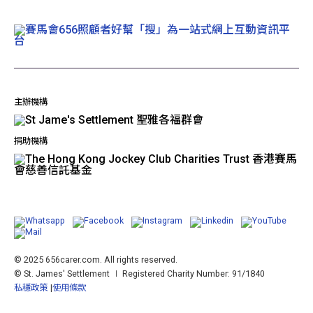
主辦機構
捐助機構
© 2025 656carer.com. All rights reserved.
© St. James' Settlement ∣ Registered Charity Number: 91/1840
私穩政策
使用條款