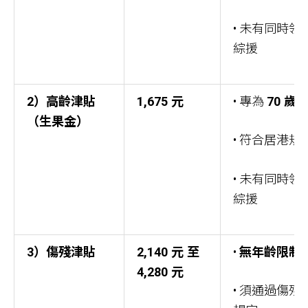
• 未有同時
綜援
2）高齡津貼
1,675 元
• 專為
70 歲
（生果金）
• 符合居港規
• 未有同時
綜援
3）傷殘津貼
2,140 元 至
•
無年齡限制
4,280 元
• 須通過傷