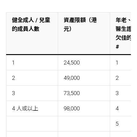
健全成人 / 兒童
資產限額（港
年老、
的成員人數
元）
醫生證
欠佳的
#
1
24,500
1
2
49,000
2
3
73,500
3
4 人或以上
98,000
4
5