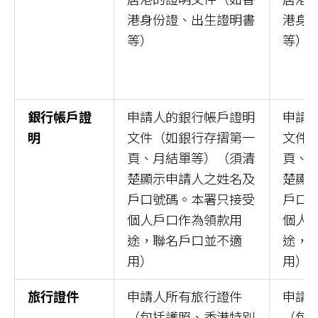
港身份證、出生證明書
港身
等）
等）
銀行帳戶證
申請人的銀行帳戶證明
申請
明
文件（如銀行存摺第一
文件
頁、月結單等）（須清
頁、
楚顯示申請人之姓名及
楚顯
戶口號碼。本署只接受
戶口
個人戶口作為領款用
個人
途，聯名戶口並不適
途，
用）
用）
旅行證件
申請人所有旅行證件
申請
（包括護照、香港特別
（包