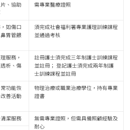
尿片、協助
需專業醫療證照
等
務，如傷口
須完成社會福利署專業護理訓練課程
、鼻胃管餵
並通過考核
護理服務，
註冊護士須完成三年制護士訓練課程
膜透析、傷
並註冊； 登記護士須完成兩年制護
士訓練課程並註冊
日常功能恢
物理治療或職業治療學位，持有專業
者改善活動
證書
居清潔服務
無需專業證照，但需具備照顧經驗及
耐心