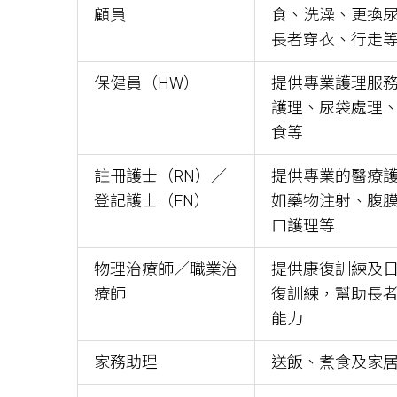
顧員
食、洗澡、更換
長者穿衣、行走
保健員（HW）
提供專業護理服
護理、尿袋處理
食等
註冊護士（RN）／
提供專業的醫療
登記護士（EN）
如藥物注射、腹
口護理等
物理治療師／職業治
提供康復訓練及
療師
復訓練，幫助長
能力
家務助理
送飯、煮食及家