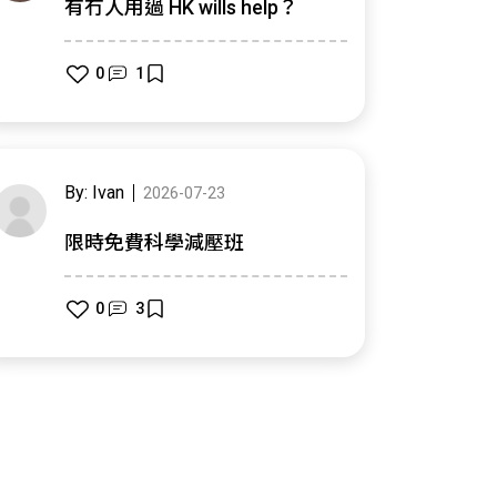
有冇人用過 HK wills help？
0
1
By: Ivan
2026-07-23
限時免費科學減壓班
0
3