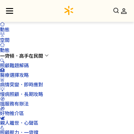
動態
空間
動態
一齊傾．高手在民間
🔍
照顧難題解碼
🏥
醫療選擇攻略
🚨
病情突變．即時應對
💡
慢病照顧．長期攻略
🧭
搵服務有辦法
🎁
好物推介區
🕊️
親人離世．心聲區
💪
照顧壓力．一齊撐