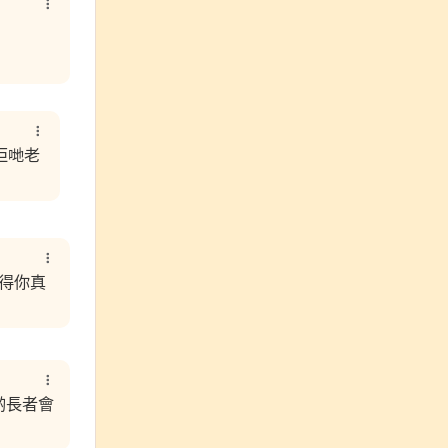
佢哋老
覺得你真
 啲長者會