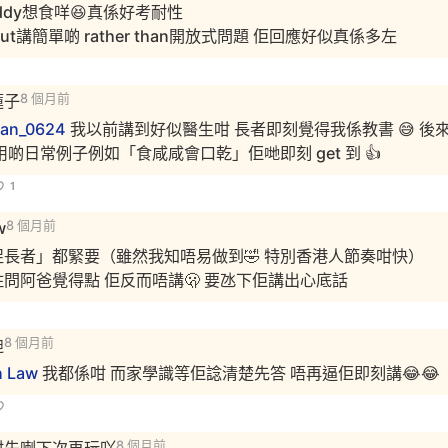
ddy想食咩😆真係好考耐性
 out講簡單啲 rather than開放式問題 佢回應好似真係多左
蓮子
8 個月前
man_0624
我以前講到好似醫生咁 長者即刻覺得我係教書 😅 後
用啲日常例子例如「食咸咸會口乾」佢哋即刻 get 到 👍
1
w
8 個月前
促長者」都緊要（雖然我知唔易做到🤣 特別香港人節奏咁快）
問阿爸覺得點 佢反而唔講🫢 要氹下佢講出心底話
迪
8 個月前
n Law
我都係咁 而家學識等佢諗清楚先答 唔再逼佢即刻講😂😂
8 個月前