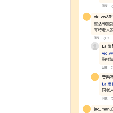
回覆
vic.vw89
靈活轉變話題
有時老人家
回覆
2
Lai
vic.v
點樣變
回覆
音樂
Lai
同老人
回覆
jac_man_