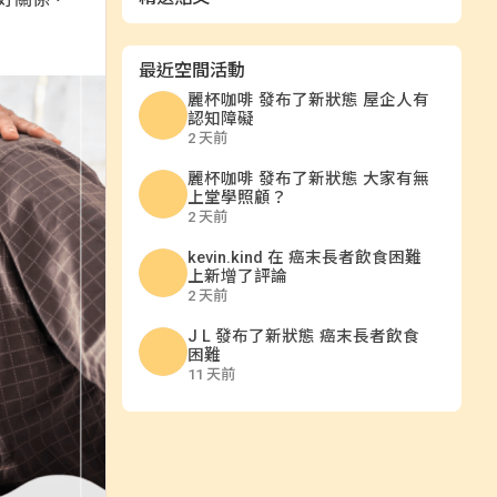
最近空間活動
麗杯咖啡
發布了新狀態
屋企人有
認知障礙
2 天前
麗杯咖啡
發布了新狀態
大家有無
上堂學照顧？
2 天前
kevin.kind
在
癌末長者飲食困難
上新增了評論
2 天前
J L
發布了新狀態
癌末長者飲食
困難
11 天前