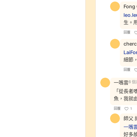
Fong 
leo.l
生。
回覆
cherc
LaiF
細節
回覆
一嚿雲
8 
「從長者
魚，我就
回覆
1
師父 
一嚿
好多故