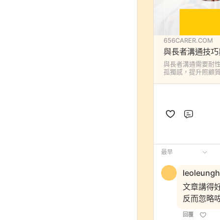
656CARER.COM
與長者溝通技巧
與長者溝通需要耐
孤獨感，提升照顧
評論
最早
leoleung
文章講得
反而忽略
回覆