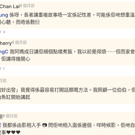
Chan Lai
8 個月前
eung
係呀，長者講重複故事唔一定係記性差，可能係佢哋想重溫
用心聽，而唔係敷衍
3
herry
8 個月前
ongC
我阿媽成日講佢細個點樣煮飯，我以前覺得煩⋯⋯但而家會
，佢講得幾開心
1
個月前
嗜好出發」我覺得係最容易打開話題嘅方法。我照顧一位伯伯，
由魚缸開始講起
胡
8 個月前
雲
我都係由影相入手 📷 問佢哋相入面係邊個、咩時候影，佢哋
事❤️❤️❤️