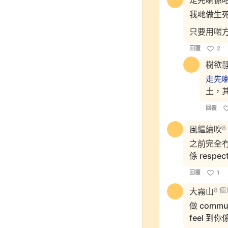
走先喇係
我哋做生
只要用啱方
回覆
2
樹欲
走先
土，其
回覆
風繼續吹
8
之前完全冇諗
係 respec
回覆
1
大霧山
8 
做 comm
feel 到你