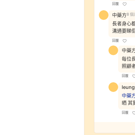
回覆
中藥方
8 
長者身心
溝通要睇佢
回覆
中藥
每位
照顧
回覆
leun
中藥
晒 其
回覆