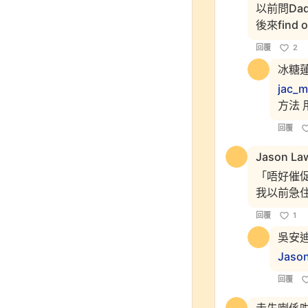
以前問Da
後來find
回覆
2
冰糖
jac_
方法 
回覆
Jason La
「唔好催
我以前急住
回覆
1
吳安
Jaso
回覆