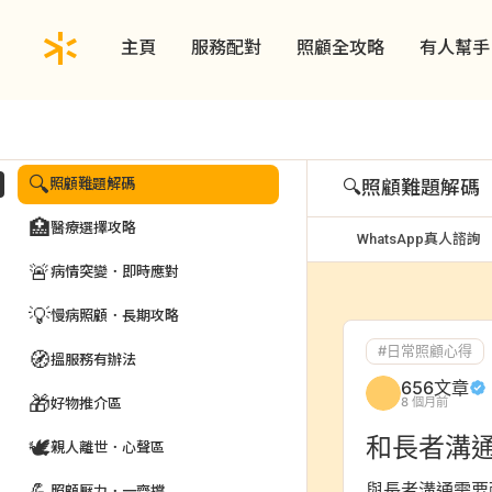
主頁
服務配對
照顧全攻略
有人幫手
動態
賽馬會656照顧者好幫「搜」為一站式網上互動資訊平台
一齊傾．高手在民間
🔍
照顧難題解碼
🔍
照顧難題解碼
🏥
醫療選擇攻略
WhatsApp真人諮詢
🚨
病情突變．即時應對
💡
慢病照顧．長期攻略
#日常照顧心得
🧭
搵服務有辦法
656文章
🎁
8 個月前
好物推介區
和長者溝
🕊️
親人離世．心聲區
與長者溝通需要
照顧壓力．一齊撐