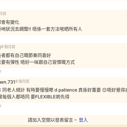
個月前
都會有變化
哋狀況去調整!! 唔係一套方法啱晒所有人
方
8 個月前
長者都有自己嘅節奏同喜好
者要有彈性 唔好一味跟自己習慣嘅方式
gwn.731
8 個月前
方
同老人傾計 有時要慢慢嚟 d patience 真係好重要 😊唔好覺
實每個人都唔同 要FLEXIBLE啲先得
請加入空間以發表留言。
登入