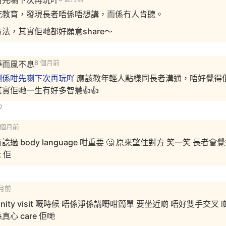
咁先喇下次再玩吖
死教育，發現長者唔係唔想講，而係冇人肯聽。
法，其實佢哋都好願意share～
靜而風不息
8 個月前
喇係咁先喇下次再玩吖
應該教年輕人點樣同長者溝通，唔好覺得
實佢哋一生有好多智慧👍👍
 個月前
過 body language 咁重要 🤔 原來望住對方 笑一笑 長者會
t 佢
個月前
unity visit 嘅時候 唔係淨係講嘢咁簡單 要坐近啲 唔好雙手交叉
係真心 care 佢哋