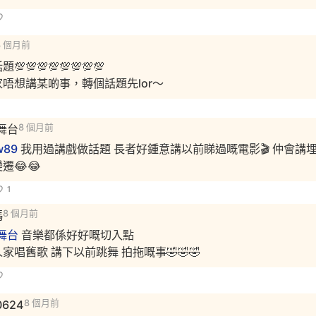
8 個月前
💯💯💯💯💯💯💯
唔想講某啲事，轉個話題先lor～
爆舞台
8 個月前
w89
我用過講戲做話題 長者好鍾意講以前睇過嘅電影🎬 仲會講
遷😂😂
1
馮
8 個月前
爆舞台
音樂都係好好嘅切入點
家唱舊歌 講下以前跳舞 拍拖嘅事🤣🤣🤣
0624
8 個月前