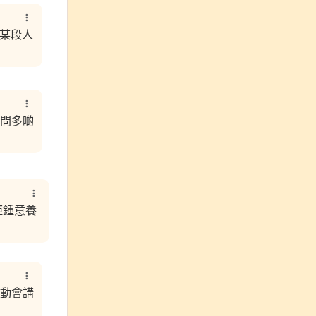
某段人
問多啲
佢鍾意養
自動會講