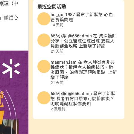
護理（中
最近空間活動
ho_gor1987
發布了新狀態
心血
」啲煩心
管食藥問題
14 天前
656小編 @656admin
在
資深護師
分享｜公立醫院住院出院 支援人
員服務全攻略
上新增了評論
21 天前
manman.lam
在
老人肺炎有非典
性症狀？拆解老人拍痰技巧、肺
炎原因、 治療護理預防重點
上新
增了評論
21 天前
656小編 @656admin
發布了新狀
態
長者冇胃口原來可能係肺炎？
呢啲隱藏症狀你要知
2 個月前