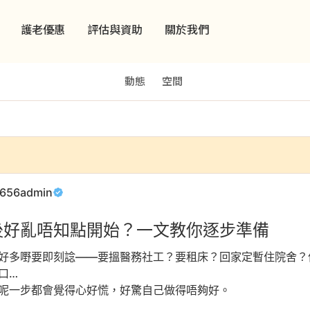
護老優惠
評估與資助
關於我們
動態
空間
656admin
後好亂唔知點開始？一文教你逐步準備
好多嘢要即刻諗——要搵醫務社工？要租床？回家定暫住院舍？
口…
呢一步都會覺得心好慌，好驚自己做得唔夠好。