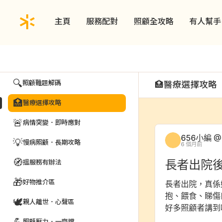
主頁
服務配對
照顧全攻略
有人幫手
動態
賽馬會656照顧者好幫「搜」為一站式網上互動資訊平台
一齊傾．高手在民間
🔍
照顧難題解碼
🏥
醫療選擇攻略
🏥
醫療選擇攻略
🚨
病情突變．即時應對
656小編 @
💡
慢病照顧．長期攻略
6 個月前
🧭
長者出院
搵服務有辦法
🎁
好物推介區
長者出院，真係
抱、餵食、睇傷
🕊️
親人離世．心聲區
好多照顧者講到
照顧壓力．一齊撐