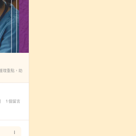
護理重點，助
讚
1 個留言