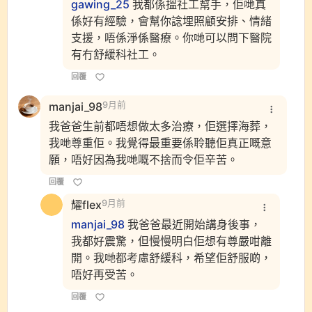
gawing_25
我都係搵社工幫手，佢哋真
係好有經驗，會幫你諗埋照顧安排、情緒
支援，唔係淨係醫療。你哋可以問下醫院
有冇舒緩科社工。
回覆
manjai_98
9月前
我爸爸生前都唔想做太多治療，佢選擇海葬，
我哋尊重佢。我覺得最重要係聆聽佢真正嘅意
願，唔好因為我哋嘅不捨而令佢辛苦。
回覆
耀flex
9月前
manjai_98
我爸爸最近開始講身後事，
我都好震驚，但慢慢明白佢想有尊嚴咁離
開。我哋都考慮舒緩科，希望佢舒服啲，
唔好再受苦。
回覆