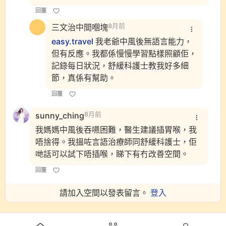
回覆
三文治中間嗰塊
8月前
easy.travel
我老爺中風後無語言能力，
但有反應。我都係慢慢學習點樣照顧佢，
記錄每日狀況，舒緩科護士教我好多細
節，真係有幫助。
回覆
sunny_ching
8月前
我媽媽中風後吞嚥困難，醫生建議插胃喉，我
唔捨得。我搵咗言語治療師同舒緩科護士，佢
哋話可以試下唔插喉，睇下有冇改善空間。
回覆
請加入空間以發表留言。
登入