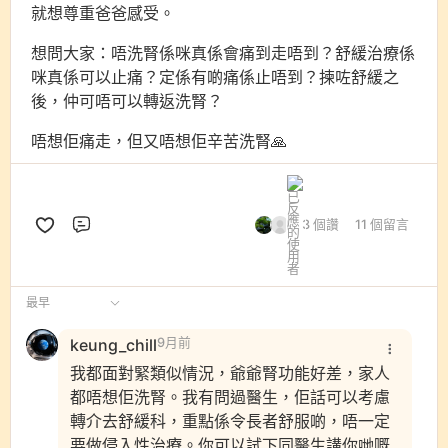
就想尊重爸爸感受。
想問大家：唔洗腎係咪真係會痛到走唔到？舒緩治療係
咪真係可以止痛？定係有啲痛係止唔到？揀咗舒緩之
後，仲可唔可以轉返洗腎？
唔想佢痛走，但又唔想佢辛苦洗腎🙏
3 個讚
11 個留言
評論
最早
keung_chill
9月前
我都面對緊類似情況，爺爺腎功能好差，家人
都唔想佢洗腎。我有問過醫生，佢話可以考慮
轉介去舒緩科，重點係令長者舒服啲，唔一定
要做侵入性治療。你可以試下同醫生講你哋嘅