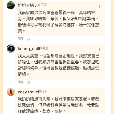
姐姐大過天
9月前
我而家同弟弟商量爸爸最後一程，真係唔容
易。我哋都唔想佢辛苦，但又唔知點樣準備。
舒緩科可以幫我哋了解多啲選擇，唔一定係放
棄。
回覆
keung_chill
9月前
我太太病重，佢話想喺屋企離世。我好驚自己
撐唔住，但我知道尊重佢係最重要。我都搵咗
舒緩科幫手，佢哋會教我點樣照顧，點樣處理
情緒。
回覆
easy.travel
8月前
我奶奶唔想再入院，我哋準備居家安老。我都
好驚做錯，但舒緩科真係幫咗我好多，教我點
樣處理痛症、飲食、情緒。