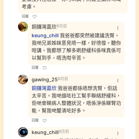
考慮。
回覆
銅鑼灣嘉欣
9月前
keung_chill
我爸爸都突然被建議洗腎，
我哋兄弟姊妹意見唔一樣，好徬徨。聽你
咁講，我都想了解多啲舒緩科係咪真係可
以幫到手，唔洗咁辛苦。
回覆
gawing_25
9月前
銅鑼灣嘉欣
我爸爸都係唔想洗腎，佢話
太辛苦。我哋搵咗社工幫手聯絡舒緩科，
佢哋會睇病人整體狀況，唔係淨係睇腎功
能，幫我哋釐清咗好多。
回覆
keung_chill
9月前