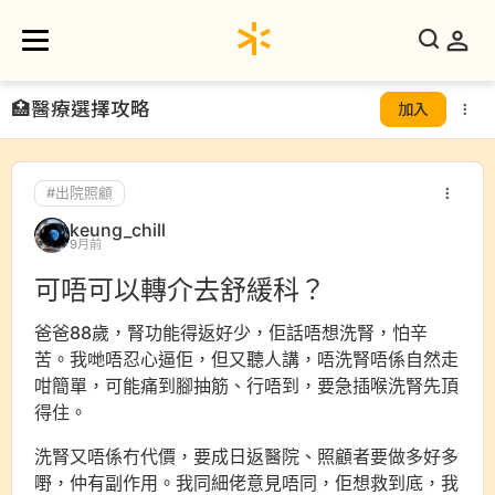
🏥
醫療選擇攻略
加入
#出院照顧
keung_chill
9月前
可唔可以轉介去舒緩科？
爸爸88歲，腎功能得返好少，佢話唔想洗腎，怕辛
苦。我哋唔忍心逼佢，但又聽人講，唔洗腎唔係自然走
咁簡單，可能痛到腳抽筋、行唔到，要急插喉洗腎先頂
得住。
洗腎又唔係冇代價，要成日返醫院、照顧者要做多好多
嘢，仲有副作用。我同細佬意見唔同，佢想救到底，我