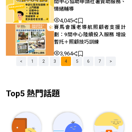
間中心協助申請社署資助服務、
情緒輔導
4,045
賽馬會護老導航照顧者支援計
劃：9間中心陸續投入服務 增設
暫托＋照顧技巧訓練
3,964
<
1
2
3
4
5
6
7
>
文
章
分
頁
導
航
Top5 熱門話題