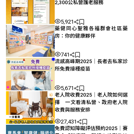
2,300公私營護老服務
5,921
藥健同心聖雅各福群會社區藥
房：你的健康夥伴
741
流感高峰期2025｜長者去私家診
所免費接種疫苗
5,671
老人院收費2025｜老人院如何選
擇 一文看清私營、政府老人院
收費與服務安排
27,431
免費認知障礙評估預約2025｜賽