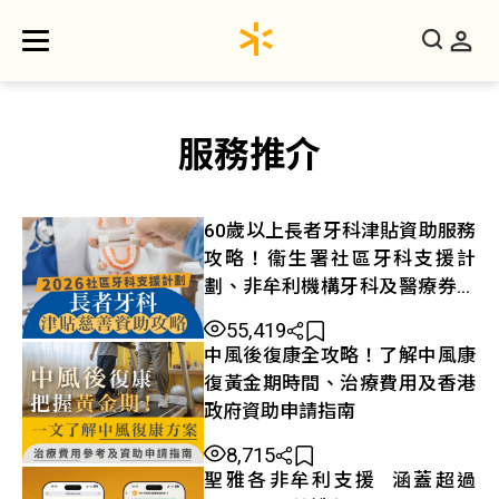
服務推介
60歲以上長者牙科津貼資助服務
攻略！衞生署社區牙科支援計
劃、非牟利機構牙科及醫療券申
請資訊
55,419
中風後復康全攻略！了解中風康
復黃金期時間、治療費用及香港
政府資助申請指南
8,715
聖雅各非牟利支援 涵蓋超過