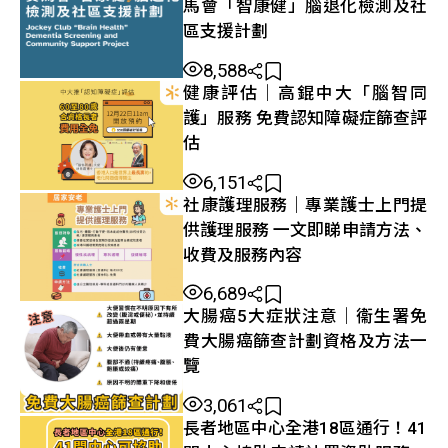
馬會「智康健」腦退化檢測及社
區支援計劃
8,588
健康評估｜高錕中大「腦智同
護」服務 免費認知障礙症篩查評
估
6,151
社康護理服務｜專業護士上門提
供護理服務 一文即睇申請方法、
收費及服務內容
6,689
大腸癌5大症狀注意｜衞生署免
費大腸癌篩查計劃資格及方法一
覽
3,061
長者地區中心全港18區通行！41