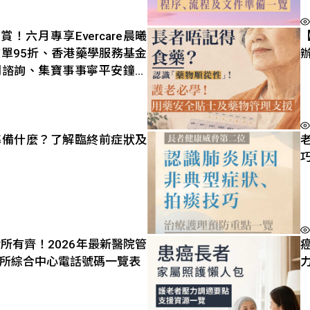
賞！六月專享Evercare晨曦
單95折、香港藥學服務基金
門諮詢、集寶事事寧平安鐘首
準備什麼？了解臨終前症狀及
所有齊！2026年最新醫院管
所綜合中心電話號碼一覽表