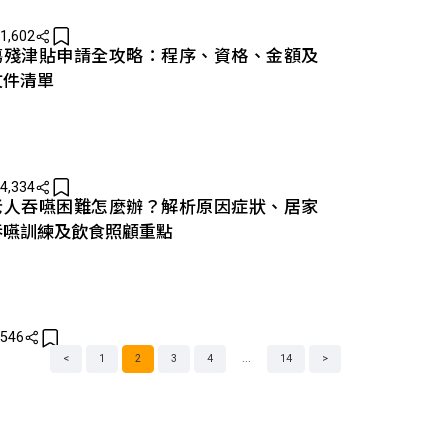
1,602
傷殘津貼申請全攻略：程序、資格、金額及
文件清單
4,334
老人吞嚥困難怎麼辦？解析原因症狀、居家
吞嚥訓練及飲食照顧重點
546
<
1
2
3
4
...
14
>
文
章
分
頁
導