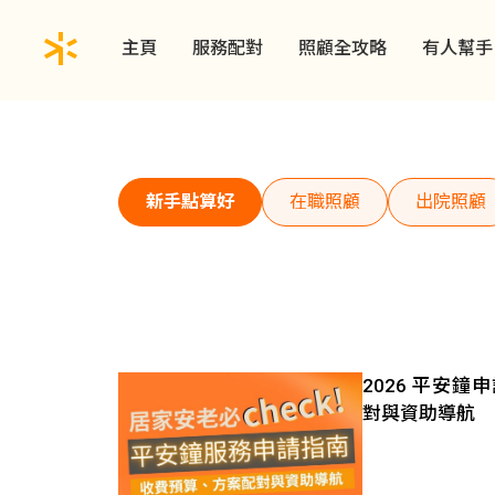
主頁
服務配對
照顧全攻略
有人幫手
新手點算好
在職照顧
出院照顧
2026 平安
對與資助導航