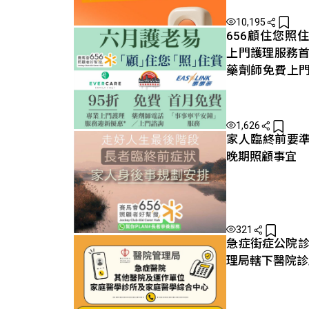
10,195
656顧住您照住
上門護理服務首
藥劑師免費上
月免費
1,626
家人臨終前要
晚期照顧事宜
321
急症街症公院診
理局轄下醫院診