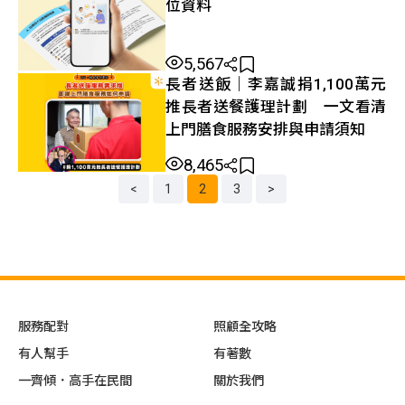
位資料
5,567
長者送飯｜李嘉誠捐1,100萬元
推長者送餐護理計劃 一文看清
上門膳食服務安排與申請須知
8,465
<
1
2
3
>
文
章
分
頁
導
航
服務配對
照顧全攻略
有人幫手
有著數
一齊傾．高手在民間
關於我們