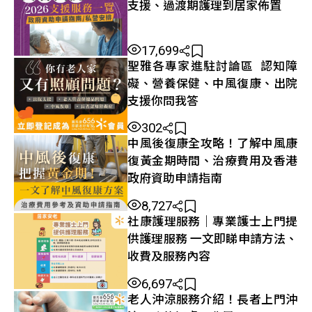
支援、過渡期護理到居家佈置
17,699
聖雅各專家進駐討論區 認知障
礙、營養保健、中風復康、出院
支援你問我答
302
中風後復康全攻略！了解中風康
復黃金期時間、治療費用及香港
政府資助申請指南
8,727
社康護理服務｜專業護士上門提
供護理服務 一文即睇申請方法、
收費及服務內容
6,697
老人沖涼服務介紹！長者上門沖